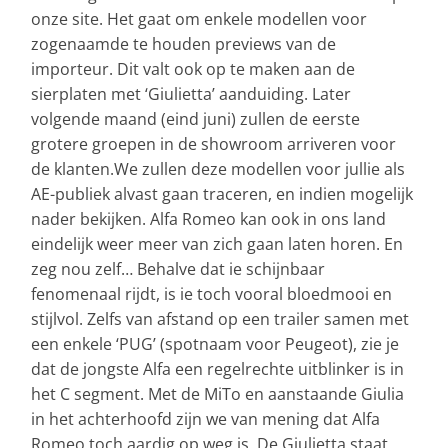
onze site. Het gaat om enkele modellen voor
zogenaamde te houden previews van de
importeur. Dit valt ook op te maken aan de
sierplaten met ‘Giulietta’ aanduiding. Later
volgende maand (eind juni) zullen de eerste
grotere groepen in de showroom arriveren voor
de klanten.We zullen deze modellen voor jullie als
AE-publiek alvast gaan traceren, en indien mogelijk
nader bekijken. Alfa Romeo kan ook in ons land
eindelijk weer meer van zich gaan laten horen. En
zeg nou zelf… Behalve dat ie schijnbaar
fenomenaal rijdt, is ie toch vooral bloedmooi en
stijlvol. Zelfs van afstand op een trailer samen met
een enkele ‘PUG’ (spotnaam voor Peugeot), zie je
dat de jongste Alfa een regelrechte uitblinker is in
het C segment. Met de MiTo en aanstaande Giulia
in het achterhoofd zijn we van mening dat Alfa
Romeo toch aardig op weg is. De Giulietta staat