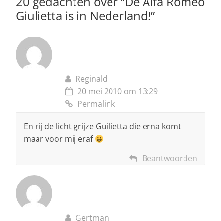
p
o
20 gedachten over “
De Alfa Romeo
Giulietta is in Nederland!
”
k
Reginald
20 mei 2010 om 13:29
Permalink
En rij de licht grijze Guilietta die erna komt
maar voor mij eraf
Beantwoorden
Gertman