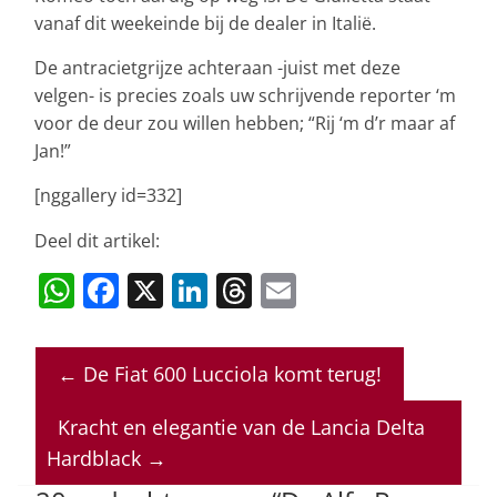
vanaf dit weekeinde bij de dealer in Italië.
De antracietgrijze achteraan -juist met deze
velgen- is precies zoals uw schrijvende reporter ‘m
voor de deur zou willen hebben; “Rij ‘m d’r maar af
Jan!”
[nggallery id=332]
Deel dit artikel:
W
F
X
Li
T
E
h
a
n
h
m
at
c
k
re
ai
←
De Fiat 600 Lucciola komt terug!
s
e
e
a
l
A
b
dI
d
Kracht en elegantie van de Lancia Delta
p
o
n
s
Hardblack
→