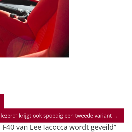
Ellezero” krijgt ook spoedig een tweede variant
→
i F40 van Lee Iacocca wordt geveild
”