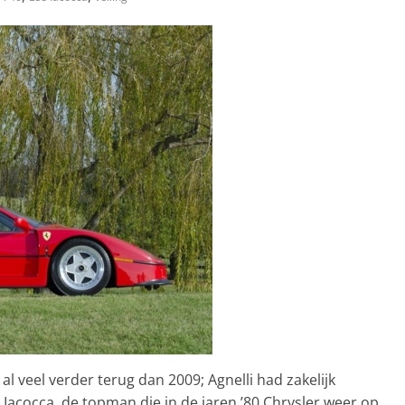
al veel verder terug dan 2009; Agnelli had zakelijk
 Iacocca, de topman die in de jaren ’80 Chrysler weer op