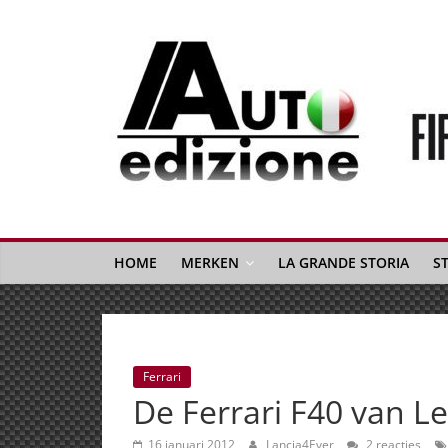
Spring
naar
inhoud
Auto
Edizione
La
Gazetta
HOME
MERKEN
LA GRANDE STORIA
S
dell'Automobile
Italiana
|
Italiaans
Ferrari
autonieuws
De Ferrari F40 van Le
&
lifestyle
16 januari 2012
Lancia4Ever
2 reacties