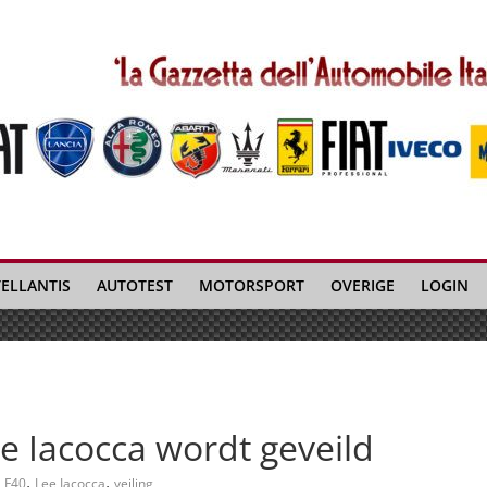
TELLANTIS
AUTOTEST
MOTORSPORT
OVERIGE
LOGIN
e Iacocca wordt geveild
,
,
F40
Lee Iacocca
veiling