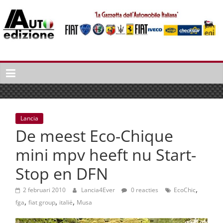
Spring
naar
inhoud
Auto
Edizione
La
Gazetta
dell'Automobile
Lancia
Italiana
De meest Eco-Chique
|
Italiaans
mini mpv heeft nu Start-
autonieuws
Stop en DFN
&
lifestyle
,
2 februari 2010
Lancia4Ever
0 reacties
EcoChic
,
,
,
fga
fiat group
italië
Musa