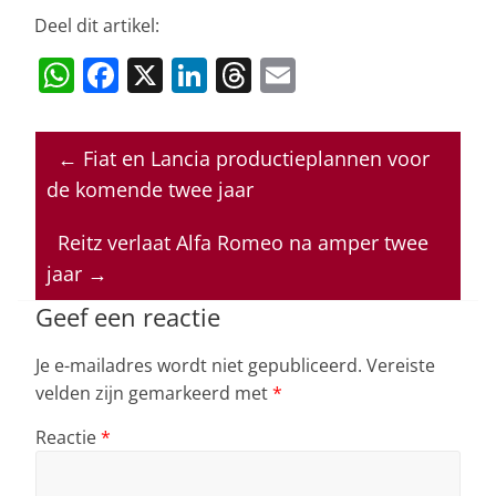
Deel dit artikel:
W
F
X
Li
T
E
h
a
n
h
m
at
c
k
re
ai
←
Fiat en Lancia productieplannen voor
s
e
e
a
l
de komende twee jaar
A
b
dI
d
p
o
n
s
Reitz verlaat Alfa Romeo na amper twee
jaar
→
p
o
k
Geef een reactie
Je e-mailadres wordt niet gepubliceerd.
Vereiste
velden zijn gemarkeerd met
*
Reactie
*