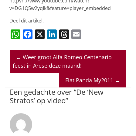
httpvh://www.youtube.com/watch?
v=DG1Q5w2yqIk&feature=player_embedded
Deel dit artikel:
W
F
X
Li
T
E
h
a
n
h
m
at
c
k
re
ai
←
Weer groot Alfa Romeo Centenario
s
e
e
a
l
feest in Arese deze maand!
A
b
dI
d
p
o
n
s
Fiat Panda My2011
→
p
o
Een gedachte over “
De ‘New
Stratos’ op video
”
k