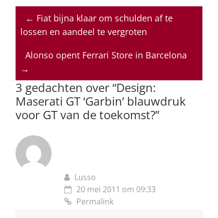
at
c
k
re
ai
←
Fiat bijna klaar om schulden af te
s
e
e
a
l
lossen en aandeel te vergroten
A
b
dI
d
p
o
n
s
Alonso opent Ferrari Store in Barcelona
→
p
o
3 gedachten over “
Design:
k
Maserati GT ‘Garbin’ blauwdruk
voor GT van de toekomst?
”
Lusso
20 mei 2011 om 09:33
Permalink