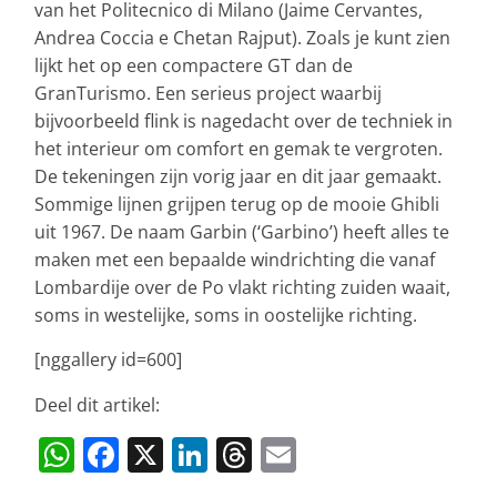
van het Politecnico di Milano (Jaime Cervantes,
Andrea Coccia e Chetan Rajput). Zoals je kunt zien
lijkt het op een compactere GT dan de
GranTurismo. Een serieus project waarbij
bijvoorbeeld flink is nagedacht over de techniek in
het interieur om comfort en gemak te vergroten.
De tekeningen zijn vorig jaar en dit jaar gemaakt.
Sommige lijnen grijpen terug op de mooie Ghibli
uit 1967. De naam Garbin (‘Garbino’) heeft alles te
maken met een bepaalde windrichting die vanaf
Lombardije over de Po vlakt richting zuiden waait,
soms in westelijke, soms in oostelijke richting.
[nggallery id=600]
Deel dit artikel:
W
F
X
Li
T
E
h
a
n
h
m