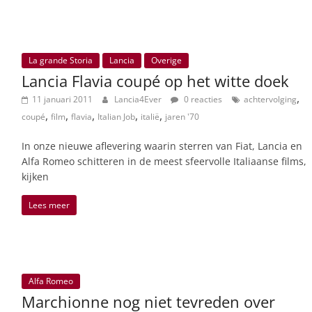
La grande Storia
Lancia
Overige
Lancia Flavia coupé op het witte doek
,
11 januari 2011
Lancia4Ever
0 reacties
achtervolging
,
,
,
,
,
coupé
film
flavia
Italian Job
italië
jaren '70
In onze nieuwe aflevering waarin sterren van Fiat, Lancia en
Alfa Romeo schitteren in de meest sfeervolle Italiaanse films,
kijken
Lees meer
Alfa Romeo
Marchionne nog niet tevreden over