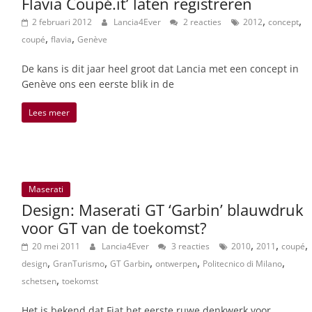
Flavia Coupé.it’ laten registreren
,
,
2 februari 2012
Lancia4Ever
2 reacties
2012
concept
,
,
coupé
flavia
Genève
De kans is dit jaar heel groot dat Lancia met een concept in
Genève ons een eerste blik in de
Lees meer
Maserati
Design: Maserati GT ‘Garbin’ blauwdruk
voor GT van de toekomst?
,
,
,
20 mei 2011
Lancia4Ever
3 reacties
2010
2011
coupé
,
,
,
,
,
design
GranTurismo
GT Garbin
ontwerpen
Politecnico di Milano
,
schetsen
toekomst
Het is bekend dat Fiat het eerste ruwe denkwerk voor