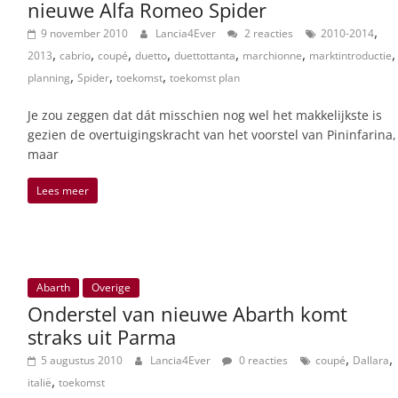
nieuwe Alfa Romeo Spider
,
9 november 2010
Lancia4Ever
2 reacties
2010-2014
,
,
,
,
,
,
,
2013
cabrio
coupé
duetto
duettottanta
marchionne
marktintroductie
,
,
,
planning
Spider
toekomst
toekomst plan
Je zou zeggen dat dát misschien nog wel het makkelijkste is
gezien de overtuigingskracht van het voorstel van Pininfarina,
maar
Lees meer
Abarth
Overige
Onderstel van nieuwe Abarth komt
straks uit Parma
,
,
5 augustus 2010
Lancia4Ever
0 reacties
coupé
Dallara
,
italië
toekomst