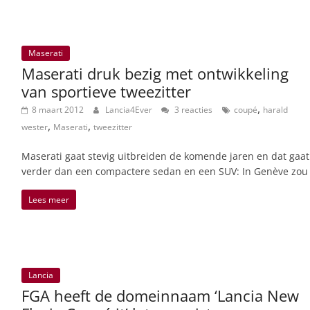
Maserati
Maserati druk bezig met ontwikkeling
van sportieve tweezitter
,
8 maart 2012
Lancia4Ever
3 reacties
coupé
harald
,
,
wester
Maserati
tweezitter
Maserati gaat stevig uitbreiden de komende jaren en dat gaat
verder dan een compactere sedan en een SUV: In Genève zou
Lees meer
Lancia
FGA heeft de domeinnaam ‘Lancia New