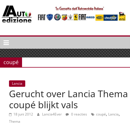
Spring
naar
inhoud
Auto
Edizione
La
Gazetta
coupé
dell'Automobile
Italiana
|
Lancia
Italiaans
Gerucht over Lancia Thema
autonieuws
&
coupé blijkt vals
lifestyle
,
,
18 juni 2012
Lancia4Ever
0 reacties
coupé
Lancia
Thema