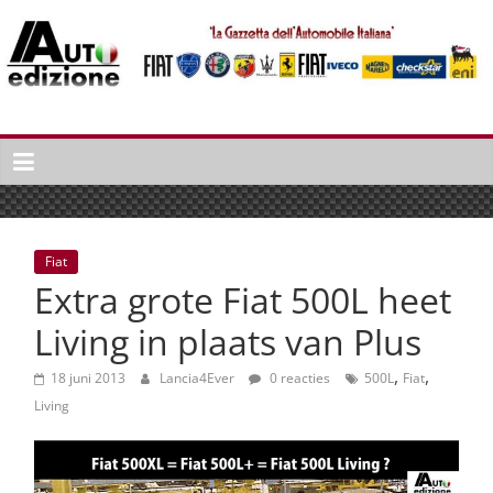
Spring
naar
inhoud
Auto
Edizione
La
Gazetta
dell'Automobile
Fiat
Italiana
Extra grote Fiat 500L heet
|
Italiaans
Living in plaats van Plus
autonieuws
,
,
&
18 juni 2013
Lancia4Ever
0 reacties
500L
Fiat
lifestyle
Living