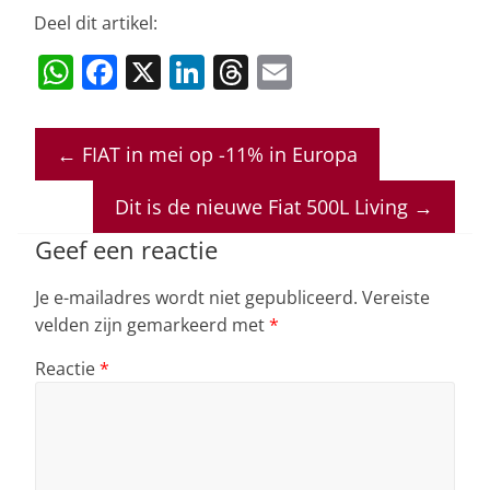
Deel dit artikel:
W
F
X
Li
T
E
h
a
n
h
m
at
c
k
re
ai
←
FIAT in mei op -11% in Europa
s
e
e
a
l
A
b
dI
d
Dit is de nieuwe Fiat 500L Living
→
p
o
n
s
Geef een reactie
p
o
Je e-mailadres wordt niet gepubliceerd.
Vereiste
k
velden zijn gemarkeerd met
*
Reactie
*