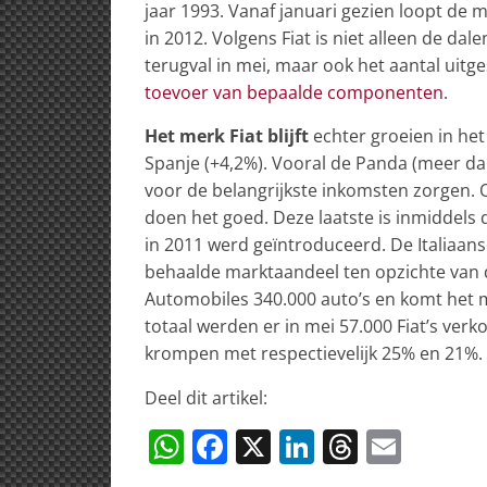
jaar 1993. Vanaf januari gezien loopt de 
in 2012. Volgens Fiat is niet alleen de d
terugval in mei, maar ook het aantal uitg
toevoer van bepaalde componenten
.
Het merk Fiat blijft
echter groeien in het
Spanje (+4,2%). Vooral de Panda (meer dan 
voor de belangrijkste inkomsten zorgen. 
doen het goed. Deze laatste is inmiddels
in 2011 werd geïntroduceerd. De Italiaan
behaalde marktaandeel ten opzichte van d
Automobiles 340.000 auto’s en komt het m
totaal werden er in mei 57.000 Fiat’s ver
krompen met respectievelijk 25% en 21%.
Deel dit artikel:
W
F
X
Li
T
E
h
a
n
h
m