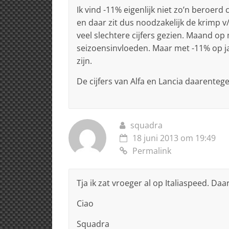
Ik vind -11% eigenlijk niet zo’n beroerd c
en daar zit dus noodzakelijk de krimp v/
veel slechtere cijfers gezien. Maand op 
seizoensinvloeden. Maar met -11% op 
zijn.
De cijfers van Alfa en Lancia daarenteg
squadra
18 juni 2013 om 19:49
Permalink
Tja ik zat vroeger al op Italiaspeed. D
Ciao
Squadra