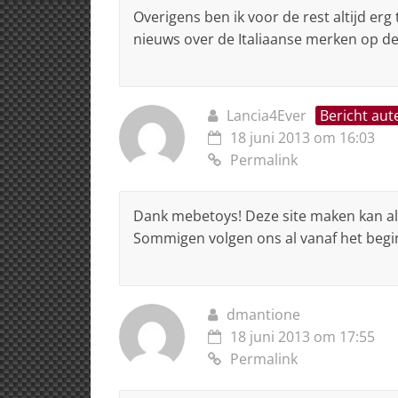
Overigens ben ik voor de rest altijd erg t
nieuws over de Italiaanse merken op d
Lancia4Ever
Bericht aut
18 juni 2013 om 16:03
Permalink
Dank mebetoys! Deze site maken kan all
Sommigen volgen ons al vanaf het beg
dmantione
18 juni 2013 om 17:55
Permalink