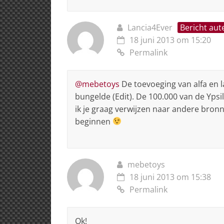
Lancia4Ever
Bericht aut
18 juni 2013 om 15:20
Permalink
@mebetoys
De toevoeging van alfa en l
bungelde (Edit). De 100.000 van de Ypsi
ik je graag verwijzen naar andere bro
beginnen
mebetoys
18 juni 2013 om 15:38
Permalink
Ok!