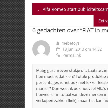
at
c
k
re
ai
←
Alfa Romeo start publiciteitsc
s
e
e
a
l
A
b
dI
d
Extr
p
o
n
s
6 gedachten over “
FIAT in m
p
o
k
mebetoys
18 juni 2013 om 14:32
Permalink
Matig geschreven stukje dit. Laatste zin 
hoe moet ik dat zien? Totale produktie 
percentages is het ook niet lekker lees
manier? Dan weet ik ook hoeveel Alfa’s e
hoeveel er in totaal van deze merken in 
verkopen zakken flink), maar het kan niet 