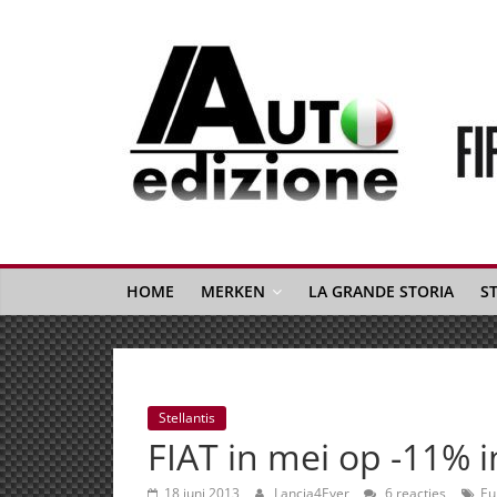
Spring
naar
inhoud
Auto
Edizione
La
Gazetta
HOME
MERKEN
LA GRANDE STORIA
S
dell'Automobile
Italiana
|
Italiaans
Stellantis
autonieuws
FIAT in mei op -11% 
&
lifestyle
18 juni 2013
Lancia4Ever
6 reacties
Eu