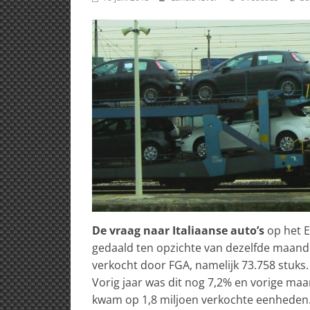
De vraag naar Italiaanse auto’s
op het E
gedaald ten opzichte van dezelfde maand 
verkocht door FGA, namelijk 73.758 stuks
Vorig jaar was dit nog 7,2% en vorige maa
kwam op 1,8 miljoen verkochte eenheden.