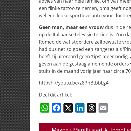
advies van haar hele familie, om wat mee
een flinke tattoo te nemen, oma geeft nog
wel een leuke sportieve auto voor dochterl
Geen man, maar een vrouw
dus in de 
op de Italiaanse televisie te zien is. Zou 
Romeo de wat stoerdere zelfbewuste vrou
had dus net zo goed een zangeres als ‘Pin
heeft zij uiteraard geen ’tips’ meer nod
geven aan de gestaag afnemende orders 
stuks in de maand vorig jaar naar circa 70
httpvh://youtu.be/z8PnBtbbLg4
Deel dit artikel:
W
F
X
Li
T
E
h
a
n
h
m
at
c
k
re
ai
←
Magneti Marelli start Automotive