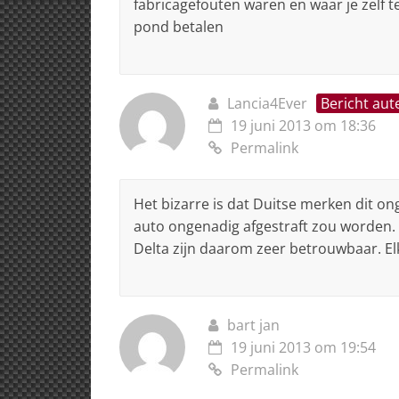
fabricagefouten waren en waar je zelf t
pond betalen
Lancia4Ever
Bericht aut
19 juni 2013 om 18:36
Permalink
Het bizarre is dat Duitse merken dit on
auto ongenadig afgestraft zou worden. M
Delta zijn daarom zeer betrouwbaar. E
bart jan
19 juni 2013 om 19:54
Permalink