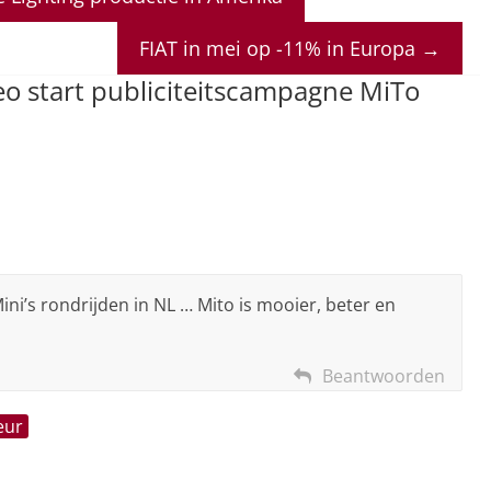
FIAT in mei op -11% in Europa
→
o start publiciteitscampagne MiTo
Mini’s rondrijden in NL … Mito is mooier, beter en
Beantwoorden
eur