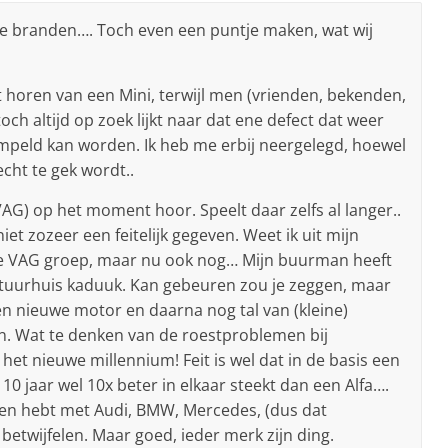
te branden…. Toch even een puntje maken, wat wij
t horen van een Mini, terwijl men (vrienden, bekenden,
 toch altijd op zoek lijkt naar dat ene defect dat weer
tempeld kan worden. Ik heb me erbij neergelegd, hoewel
echt te gek wordt..
AG) op het moment hoor. Speelt daar zelfs al langer..
et zozeer een feitelijk gegeven. Weet ik uit mijn
de VAG groep, maar nu ook nog… Mijn buurman heeft
stuurhuis kaduuk. Kan gebeuren zou je zeggen, maar
een nieuwe motor en daarna nog tal van (kleine)
n. Wat te denken van de roestproblemen bij
 het nieuwe millennium! Feit is wel dat in de basis een
10 jaar wel 10x beter in elkaar steekt dan een Alfa….
den hebt met Audi, BMW, Mercedes, (dus dat
etwijfelen. Maar goed, ieder merk zijn ding.