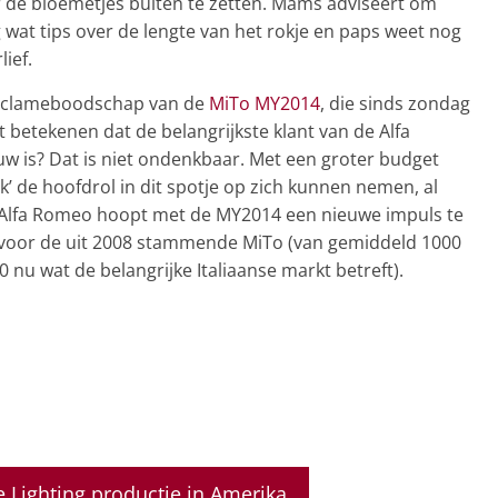
r de bloemetjes buiten te zetten. Mams adviseert om
 wat tips over de lengte van het rokje en paps weet nog
ief.
reclameboodschap van de
MiTo MY2014
, die sinds zondag
dat betekenen dat de belangrijkste klant van de Alfa
w is? Dat is niet ondenkbaar. Met een groter budget
k’ de hoofdrol in dit spotje op zich kunnen nemen, al
ig. Alfa Romeo hoopt met de MY2014 een nieuwe impuls te
voor de uit 2008 stammende MiTo (van gemiddeld 1000
0 nu wat de belangrijke Italiaanse markt betreft).
 Lighting productie in Amerika