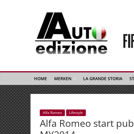
Spring
naar
inhoud
Auto
Edizione
La
Gazetta
HOME
MERKEN
LA GRANDE STORIA
S
dell'Automobile
Italiana
|
Italiaans
Alfa Romeo
Lifestyle
autonieuws
Alfa Romeo start pub
&
lifestyle