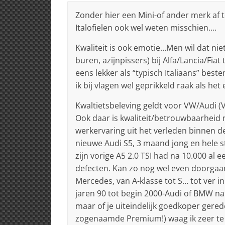
Zonder hier een Mini-of ander merk af 
Italofielen ook wel weten misschien….
Kwaliteit is ook emotie…Men wil dat nie
buren, azijnpissers) bij Alfa/Lancia/Fiat
eens lekker als “typisch Italiaans” bes
ik bij vlagen wel geprikkeld raak als het 
Kwaltietsbeleving geldt voor VW/Audi (V
Ook daar is kwaliteit/betrouwbaarheid ni
werkervaring uit het verleden binnen 
nieuwe Audi S5, 3 maand jong en hele 
zijn vorige A5 2.0 TSI had na 10.000 al 
defecten. Kan zo nog wel even doorgaa
Mercedes, van A-klasse tot S… tot ver in
jaren 90 tot begin 2000-Audi of BMW na 
maar of je uiteindelijk goedkoper gere
zogenaamde Premium!) waag ik zeer te b