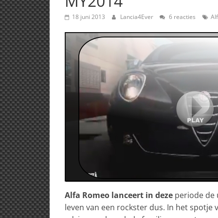
MY2014
18 juni 2013
Lancia4Ever
6 reacties
Al
Alfa Romeo lanceert in deze
periode de u
leven van een rockster dus. In het spotje