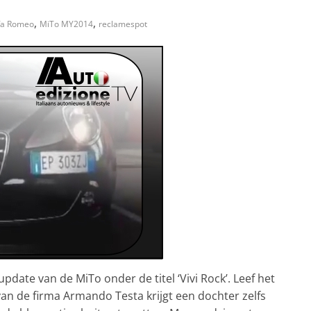
,
,
fa Romeo
MiTo MY2014
reclamespot
pdate van de MiTo onder de titel ‘Vivi Rock’. Leef het
 van de firma Armando Testa krijgt een dochter zelfs