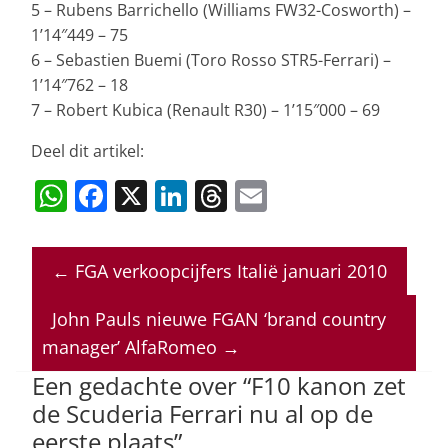
5 – Rubens Barrichello (Williams FW32-Cosworth) –
1’14″449 – 75
6 – Sebastien Buemi (Toro Rosso STR5-Ferrari) –
1’14″762 – 18
7 – Robert Kubica (Renault R30) – 1’15″000 – 69
Deel dit artikel:
W
F
X
Li
T
E
h
a
n
h
m
at
c
k
re
ai
←
FGA verkoopcijfers Italië januari 2010
s
e
e
a
l
A
b
dI
d
John Pauls nieuwe FGAN ‘brand country
p
o
n
s
manager’ AlfaRomeo
→
p
o
Een gedachte over “
F10 kanon zet
de Scuderia Ferrari nu al op de
k
eerste plaats
”