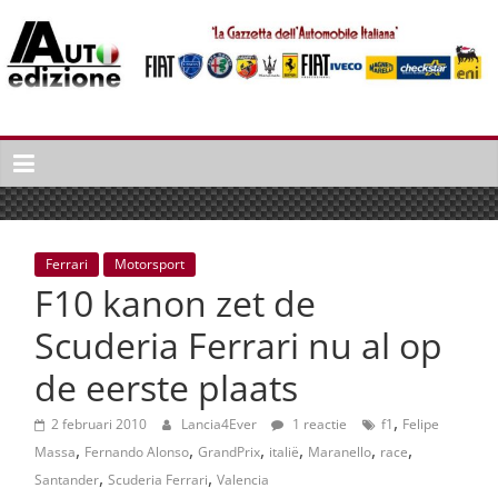
Spring
naar
inhoud
Auto
Edizione
La
Gazetta
dell'Automobile
Ferrari
Motorsport
Italiana
F10 kanon zet de
|
Italiaans
Scuderia Ferrari nu al op
autonieuws
de eerste plaats
&
lifestyle
,
2 februari 2010
Lancia4Ever
1 reactie
f1
Felipe
,
,
,
,
,
,
Massa
Fernando Alonso
GrandPrix
italië
Maranello
race
,
,
Santander
Scuderia Ferrari
Valencia