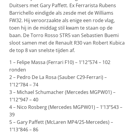
Duitsers met Gary Paffett. Ex Ferrarista Rubens
Barrichello eindigde als zesde met de Williams
FW32. Hij veroorzaakte als enige een rode vlag,
toen hij in de middag stil kwam te staan op de
baan. De Torro Rosso STR5 van Sebastien Buemi
sloot samen met de Renault R30 van Robert Kubica
de top 8 van snelste tijden af.
1 – Felipe Massa (Ferrari F10) – 1’12″574 – 102
ronden
2 – Pedro De La Rosa (Sauber C29-Ferrari) –
1’12″784 – 74
3 – Michael Schumacher (Mercedes MGPW01) –
1’12″947 – 40
4 – Nico Rosberg (Mercedes MGPW01) – 1’13”543 –
39
5 – Gary Paffett (McLaren MP4/25-Mercedes) –
1’13″846 – 86