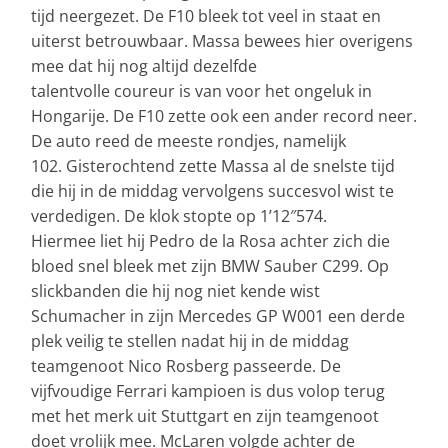
tijd neergezet. De F10 bleek tot veel in staat en
uiterst betrouwbaar. Massa bewees hier overigens
mee dat hij nog altijd dezelfde
talentvolle coureur is van voor het ongeluk in
Hongarije. De F10 zette ook een ander record neer.
De auto reed de meeste rondjes, namelijk
102. Gisterochtend zette Massa al de snelste tijd
die hij in de middag vervolgens succesvol wist te
verdedigen. De klok stopte op 1’12″574.
Hiermee liet hij Pedro de la Rosa achter zich die
bloed snel bleek met zijn BMW Sauber C299. Op
slickbanden die hij nog niet kende wist
Schumacher in zijn Mercedes GP W001 een derde
plek veilig te stellen nadat hij in de middag
teamgenoot Nico Rosberg passeerde. De
vijfvoudige Ferrari kampioen is dus volop terug
met het merk uit Stuttgart en zijn teamgenoot
doet vrolijk mee. McLaren volgde achter de