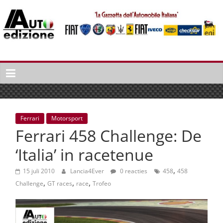
Spring
naar
inhoud
Auto
Edizione
La
Gazetta
dell'Automobile
Ferrari
Motorsport
Italiana
Ferrari 458 Challenge: De
|
Italiaans
‘Italia’ in racetenue
autonieuws
,
&
15 juli 2010
Lancia4Ever
0 reacties
458
458
,
,
,
lifestyle
Challenge
GT races
race
Trofeo