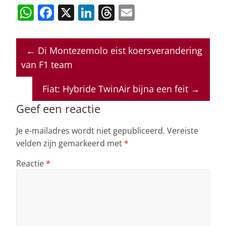
W
F
X
Li
T
E
h
a
n
h
m
at
c
k
re
ai
←
Di Montezemolo eist koersverandering
s
e
e
a
l
van F1 team
A
b
dI
d
p
o
n
s
Fiat: Hybride TwinAir bijna een feit
→
p
o
Geef een reactie
k
Je e-mailadres wordt niet gepubliceerd.
Vereiste
velden zijn gemarkeerd met
*
Reactie
*