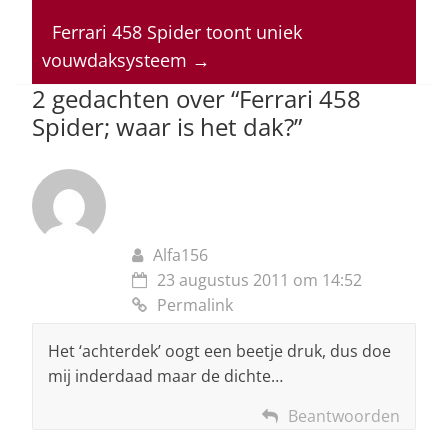
A
b
dI
d
p
o
n
s
Ferrari 458 Spider toont uniek
vouwdaksysteem
→
p
o
2 gedachten over “
Ferrari 458
k
Spider; waar is het dak?
”
Alfa156
23 augustus 2011 om 14:52
Permalink
Het ‘achterdek’ oogt een beetje druk, dus doe
mij inderdaad maar de dichte…
Beantwoorden