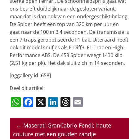
sterke open Ferrari. De schoonheidsprijs gaat wat
ons betreft duidelijk naar de gesloten variant,
maar dat is dan ook van een ondergeschikt belang.
De Spider heeft een top van 320 km per uur en
gaat naar de 100 in 3,4 seconden. De transmissie is
een 7-traps gerobotiseerde F1 bak. Uiteraard heeft
ook dit model snufjes als E-Diff3, F1-Trac en High-
Performance ABS. De 458 Spider weegt 1430 kilo
(2,51 kg per pk). Het dak sluit zich in 14 seconden.
[nggallery id=658]
Deel dit artikel:
W
F
X
Li
T
E
h
a
n
h
m
at
c
k
re
ai
←
Maserati GranCabrio Fendi; haute
s
e
e
a
l
couture met een gouden randje