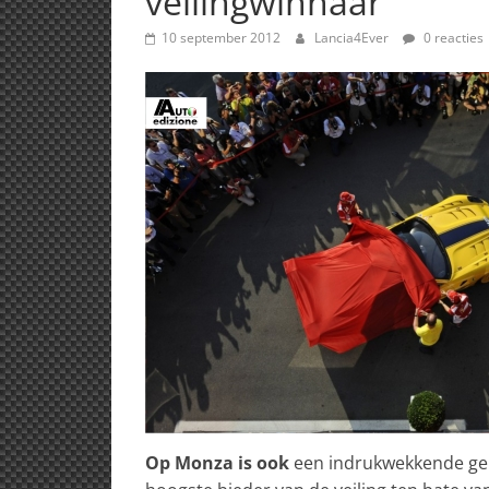
veilingwinnaar
10 september 2012
Lancia4Ever
0 reacties
Op Monza is ook
een indrukwekkende gel