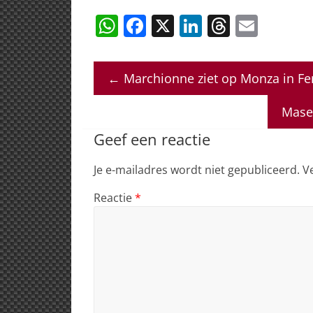
W
F
X
Li
T
E
h
a
n
h
m
at
c
k
re
ai
←
Marchionne ziet op Monza in Ferr
s
e
e
a
l
A
b
dI
d
Maser
p
o
n
s
Geef een reactie
p
o
Je e-mailadres wordt niet gepubliceerd.
V
k
Reactie
*