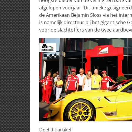
hoogste bieder van de veiling ten bate v
afgelopen voorjaar. Dit unieke gesigneerd
de Amerikaan Bejamin Sloss via het interne
is namelijk directeur bij het gigantische 
voor de slachtoffers van de twee aardbev
Deel dit artikel: