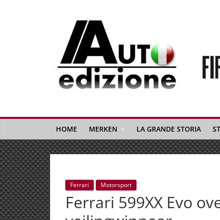
Spring
naar
inhoud
Auto
Edizione
La
Gazetta
HOME
MERKEN
LA GRANDE STORIA
S
dell'Automobile
Italiana
|
Italiaans
Ferrari
Motorsport
autonieuws
Ferrari 599XX Evo o
&
lifestyle