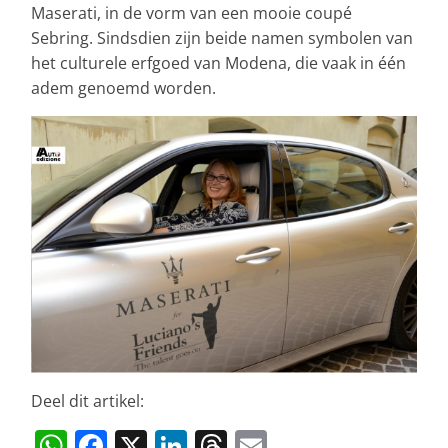
Maserati, in de vorm van een mooie coupé
Sebring. Sindsdien zijn beide namen symbolen van
het culturele erfgoed van Modena, die vaak in één
adem genoemd worden.
Deel dit artikel:
W
F
X
Li
T
E