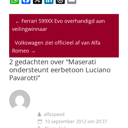
h
a
n
h
m
at
c
k
re
ai
←
Ferrari 599XX Evo overhandigd aan
s
e
e
a
l
veilingwinnaar
A
b
dI
d
p
o
n
s
Volkswagen ziet officieel af van Alfa
Romeo
→
p
o
2 gedachten over “
Maserati
k
ondersteunt eerbetoon Luciano
Pavarotti
”
alfaspeed
10 september 2012 om 20:37