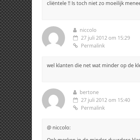
cliëntele !! Is toch niet zo moeilijk me
niccolo
27 juli 2012 om 15:29
Permalink
wel klanten die net wat minder op de kle
bertone
27 juli 2012 om 15:40
Permalink
@ niccolo:
Ook merken in de minder duurdere klass