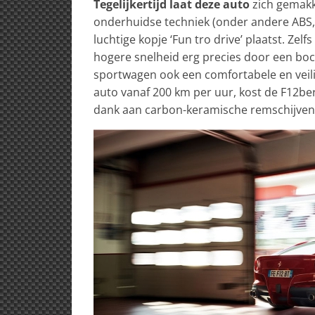
Tegelijkertijd laat deze auto
zich gemakk
onderhuidse techniek (onder andere ABS, 
luchtige kopje ‘Fun tro drive’ plaatst. Ze
hogere snelheid erg precies door een boch
sportwagen ook een comfortabele en veilig
auto vanaf 200 km per uur, kost de F12ber
dank aan carbon-keramische remschijven s