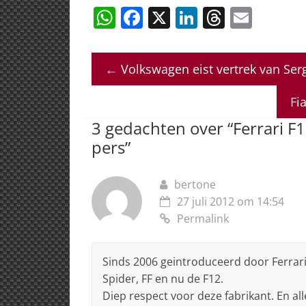
W
F
X
Li
T
E
h
a
n
h
m
at
c
k
re
ai
←
Volkswagen eist vertrek van Ser
s
e
e
a
l
A
b
dI
d
Fi
p
o
n
s
3 gedachten over “
Ferrari F
p
o
pers
”
k
bertone
27 juli 2012 om 14:54
Permalink
Sinds 2006 geintroduceerd door Ferrari: 
Spider, FF en nu de F12.
Diep respect voor deze fabrikant. En a