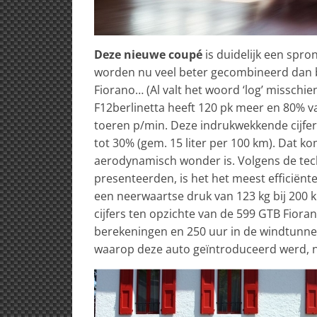
Deze nieuwe coupé
is duidelijk een spro
worden nu veel beter gecombineerd dan bi
Fiorano… (Al valt het woord ‘log’ misschi
F12berlinetta heeft 120 pk meer en 80% va
toeren p/min. Deze indrukwekkende cijfer
tot 30% (gem. 15 liter per 100 km). Dat k
aerodynamisch wonder is. Volgens de tech
presenteerden, is het het meest efficiënt
een neerwaartse druk van 123 kg bij 200
cijfers ten opzichte van de 599 GTB Fiora
berekeningen en 250 uur in de windtunnel. 
waarop deze auto geïntroduceerd werd, n