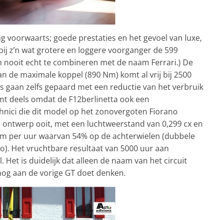
ng voorwaarts; goede prestaties en het gevoel van luxe,
j z’n wat grotere en loggere voorganger de 599
en nooit echt te combineren met de naam Ferrari.) De
n de maximale koppel (890 Nm) komt al vrij bij 2500
s gaan zelfs gepaard met een reductie van het verbruik
omt deels omdat de F12berlinetta ook een
nici die dit model op het zonovergoten Fiorano
e ontwerp ooit, met een luchtweerstand van 0,299 cx en
 km per uur waarvan 54% op de achterwielen (dubbele
no). Het vruchtbare resultaat van 5000 uur aan
Het is duidelijk dat alleen de naam van het circuit
og aan de vorige GT doet denken.