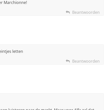
neer Marchionne!
Beantwoorden
intjes letten
Beantwoorden
en luisteren naar de markt. Maar voor Alfa zal dat