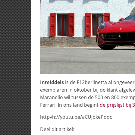
Inmiddels
is de F12berlinetta al ongevee
exemplaren in oktober bij de klant afgel
Maranello wil tussen de 500 en 800 exe
Ferrari. In ons land begint
de prijslijst bij
httpvh://youtu.be/aCUjbkePddc
Deel dit artikel: