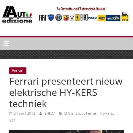
Spring
naar
inhoud
Auto
Edizione
La
Gazetta
dell'Automobile
Ferrari
Italiana
Ferrari presenteert nieuw
|
Italiaans
elektrische HY-KERS
autonieuws
techniek
&
lifestyle
,
,
,
,
24 april 2012
erik87
China
Enzo
Ferrari
Hy-Kers
V12