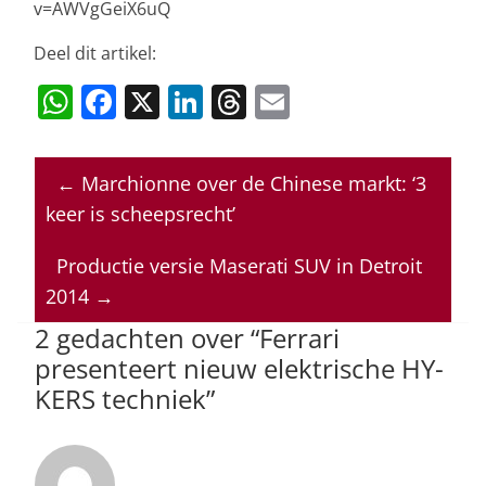
v=AWVgGeiX6uQ
Deel dit artikel:
W
F
X
Li
T
E
h
a
n
h
m
at
c
k
re
ai
←
Marchionne over de Chinese markt: ‘3
s
e
e
a
l
keer is scheepsrecht’
A
b
dI
d
p
o
n
s
Productie versie Maserati SUV in Detroit
2014
→
p
o
2 gedachten over “
Ferrari
k
presenteert nieuw elektrische HY-
KERS techniek
”