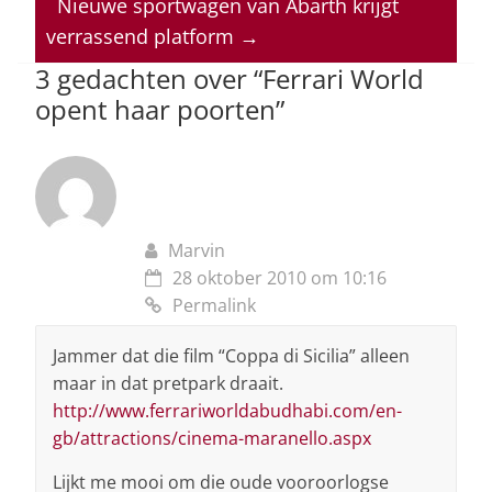
p
o
n
s
Nieuwe sportwagen van Abarth krijgt
verrassend platform
→
p
o
3 gedachten over “
Ferrari World
k
opent haar poorten
”
Marvin
28 oktober 2010 om 10:16
Permalink
Jammer dat die film “Coppa di Sicilia” alleen
maar in dat pretpark draait.
http://www.ferrariworldabudhabi.com/en-
gb/attractions/cinema-maranello.aspx
Lijkt me mooi om die oude vooroorlogse