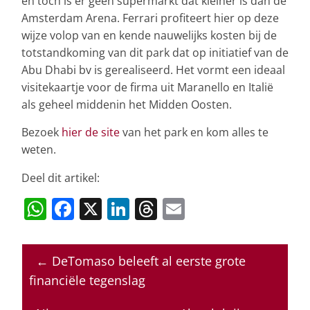
en toch is er geen supermarkt dat kleiner is dan de
Amsterdam Arena. Ferrari profiteert hier op deze
wijze volop van en kende nauwelijks kosten bij de
totstandkoming van dit park dat op initiatief van de
Abu Dhabi bv is gerealiseerd. Het vormt een ideaal
visitekaartje voor de firma uit Maranello en Italië
als geheel middenin het Midden Oosten.
Bezoek
hier de site
van het park en kom alles te
weten.
Deel dit artikel:
W
F
X
Li
T
E
h
a
n
h
m
at
c
k
re
ai
←
DeTomaso beleeft al eerste grote
s
e
e
a
l
financiële tegenslag
A
b
dI
d