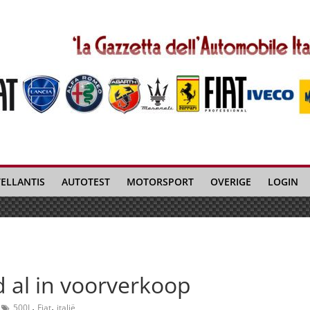
TELLANTIS
AUTOTEST
MOTORSPORT
OVERIGE
LOGIN
d al in voorverkoop
,
,
500L
Fiat
italië