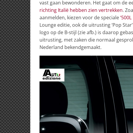
vast gaan bewonderen. Het gaat om de ee
richting Italië hebben zien vertrekken
. Zo
aanmelden, kiezen voor de speciale
‘500L
Lounge editie, ook de uitrusting ‘Pop Star
logo op de B-stijl (zie afb.) is daarop ge
uitrusting, met zaken die normaal gesprok
Nederland bekendgemaakt.