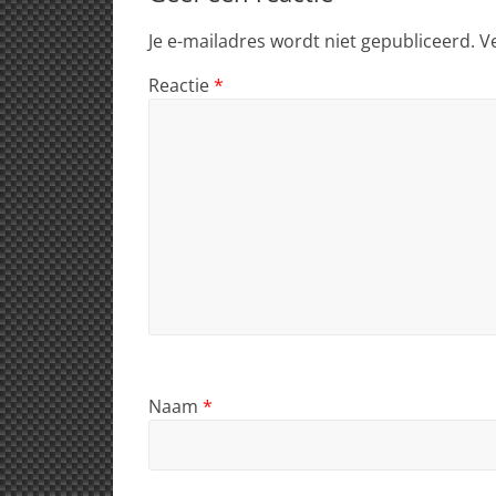
p
o
Je e-mailadres wordt niet gepubliceerd.
V
k
Reactie
*
Naam
*