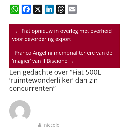
W
F
X
Li
T
E
h
a
n
h
m
at
c
k
re
ai
←
Fiat opnieuw in overleg met overheid
s
e
e
a
l
voor bevordering export
A
b
dI
d
p
o
n
s
Franco Angelini memorial ter ere van de
‘magiër’ van Il Biscione
→
p
o
Een gedachte over “
Fiat 500L
k
‘ruimtewonderlijker’ dan z’n
concurrenten
”
niccolo