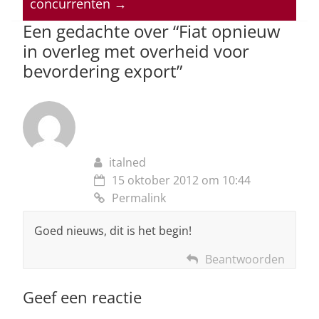
concurrenten
→
p
o
Een gedachte over “
Fiat opnieuw
k
in overleg met overheid voor
bevordering export
”
italned
15 oktober 2012 om 10:44
Permalink
Goed nieuws, dit is het begin!
Beantwoorden
Geef een reactie