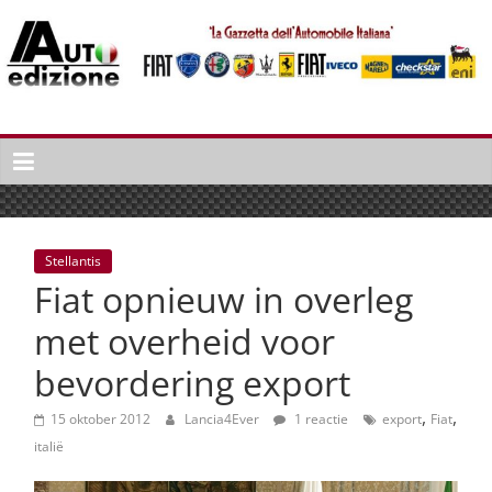
Spring
naar
inhoud
Auto
Edizione
La
Gazetta
dell'Automobile
Stellantis
Italiana
Fiat opnieuw in overleg
|
Italiaans
met overheid voor
autonieuws
bevordering export
&
lifestyle
,
,
15 oktober 2012
Lancia4Ever
1 reactie
export
Fiat
italië