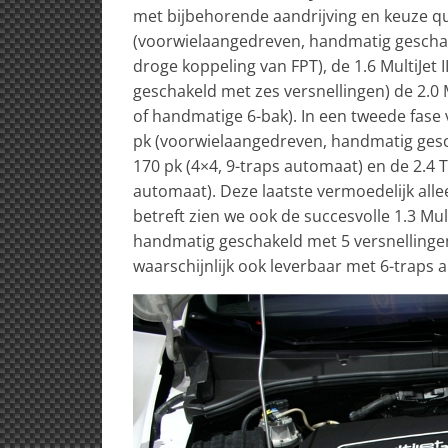
met bijbehorende aandrijving en keuze qua
(voorwielaangedreven, handmatig gescha
droge koppeling van FPT), de 1.6 MultiJet
geschakeld met zes versnellingen) de 2.0 M
of handmatige 6-bak). In een tweede fase 
pk (voorwielaangedreven, handmatig gescha
170 pk (4×4, 9-traps automaat) en de 2.4 
automaat). Deze laatste vermoedelijk all
betreft zien we ook de succesvolle 1.3 Mul
handmatig geschakeld met 5 versnellingen)
waarschijnlijk ook leverbaar met 6-traps 