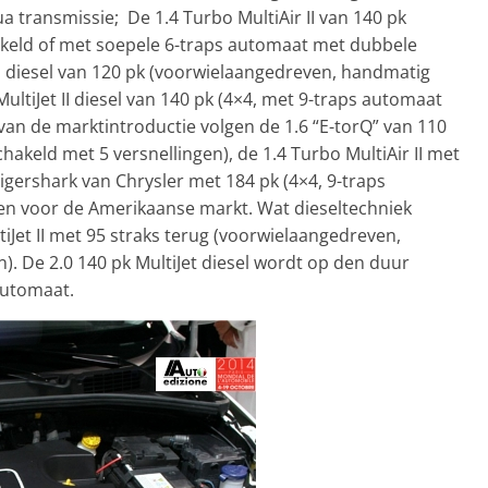
 transmissie; De 1.4 Turbo MultiAir II van 140 pk
keld of met soepele 6-traps automaat met dubbele
 II diesel van 120 pk (voorwielaangedreven, handmatig
ultiJet II diesel van 140 pk (4×4, met 9-traps automaat
van de marktintroductie volgen de 1.6 “E-torQ” van 110
keld met 5 versnellingen), de 1.4 Turbo MultiAir II met
Tigershark van Chrysler met 184 pk (4×4, 9-traps
een voor de Amerikaanse markt. Wat dieseltechniek
tiJet II met 95 straks terug (voorwielaangedreven,
. De 2.0 140 pk MultiJet diesel wordt op den duur
automaat.