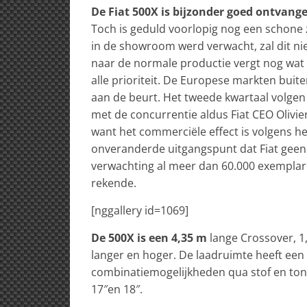
De Fiat 500X is bijzonder goed ontvang
Toch is geduld voorlopig nog een schone 
in de showroom werd verwacht, zal dit nie
naar de normale productie vergt nog wat t
alle prioriteit. De Europese markten buite
aan de beurt. Het tweede kwartaal volgen d
met de concurrentie aldus Fiat CEO Olivie
want het commerciële effect is volgens het
onveranderde uitgangspunt dat Fiat geen 
verwachting al meer dan 60.000 exemplare
rekende.
[nggallery id=1069]
De 500X is een 4,35 m
lange Crossover, 1,
langer en hoger. De laadruimte heeft een in
combinatiemogelijkheden qua stof en tonal
17″en 18″.