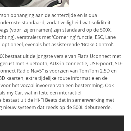
on ophanging aan de achterzijde en is qua
ernste standaard, zodat veiligheid wat soliditeit
ags (voor, zij en ramen) zijn standaard op de 500X,
hting), verstralers met ‘Cornering’ functie, ESC, Lane
s optioneel, evenals het assisterende ‘Brake Control’.
0X bestaat uit de jongste versie van Fiat’s Uconnect met
uitgerust met Bluetooth, AUX-in connectie, USB-poort, SD-
connect Radio Nav5″ is voorzien van TomTom 2,5D en
D kaarten, extra tijdelijke route informatie en de
y’ voor het vocaal invoeren van een bestemming. Ook
ls my:Car, wat in feite een interactief
e bestaat uit de Hi-Fi Beats dat in samenwerking met
dig nieuw systeem dat reeds op de 500L debuteerde.