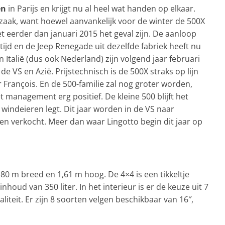
en
in Parijs en krijgt nu al heel wat handen op elkaar.
zaak, want hoewel aanvankelijk voor de winter de 500X
t eerder dan januari 2015 het geval zijn. De aanloop
ijd en de Jeep Renegade uit dezelfde fabriek heeft nu
n Italië (dus ook Nederland) zijn volgend jaar februari
e VS en Azië. Prijstechnisch is de 500X straks op lijn
r François. En de 500-familie zal nog groter worden,
 management erg positief. De kleine 500 blijft het
windeieren legt. Dit jaar worden in de VS naar
n verkocht. Meer dan waar Lingotto begin dit jaar op
80 m breed en 1,61 m hoog. De 4×4 is een tikkeltje
houd van 350 liter. In het interieur is er de keuze uit 7
iteit. Er zijn 8 soorten velgen beschikbaar van 16″,