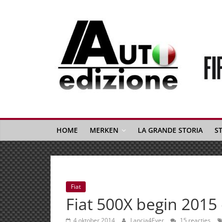
Spring
naar
inhoud
Auto
Edizione
La
Gazetta
HOME
MERKEN
LA GRANDE STORIA
S
dell'Automobile
Italiana
|
Italiaans
Fiat
autonieuws
Fiat 500X begin 2015
&
lifestyle
4 oktober 2014
Lancia4Ever
15 reacties