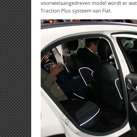
voorwielaangedreven model wordt er wat 
Traction Plus systeem van Fiat.