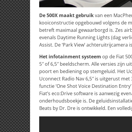
De 500X maakt gebruik
van een MacPhers
kooiconstructie opgebouwd volgens de mod
betreft maximaal gewaarborgd is. Zes airb
evenals Daytime Running Lights (dag verlic
Assist. De ‘Park View’ achteruitrijcamera i
Het infotainment systeem
op de Fiat 50
5″ of 6,5″ beeldscherm. Alle versies zijn 
poort en bediening op stemgeluid. Het U
Uconnect Radio Nav 6,5″ is uitgerust met 3
functie ‘One Shot Voice Destination Entr
Fiat’s eco:Drive software is aanwezig evena
onderhoudsboekje is. De geluidsinstallati
Beats by Dr. Dre is ontwikkeld. Een volle