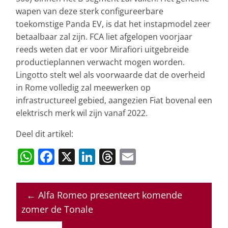
wapen van deze sterk configureerbare
toekomstige Panda EV, is dat het instapmodel zeer
betaalbaar zal zijn. FCA liet afgelopen voorjaar
reeds weten dat er voor Mirafiori uitgebreide
productieplannen verwacht mogen worden.
Lingotto stelt wel als voorwaarde dat de overheid
in Rome volledig zal meewerken op
infrastructureel gebied, aangezien Fiat bovenal een
elektrisch merk wil zijn vanaf 2022.
Deel dit artikel:
W
F
X
Li
T
E
h
a
n
h
m
at
c
k
re
ai
←
Alfa Romeo presenteert komende
s
e
e
a
l
zomer de Tonale
A
b
dI
d