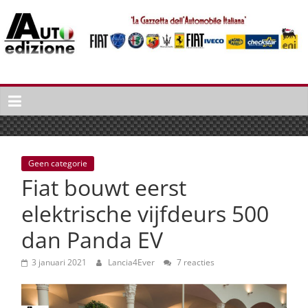
Spring
naar
inhoud
Auto
Edizione
La
Gazetta
dell'Automobile
Geen categorie
Italiana
Fiat bouwt eerst
|
Italiaans
elektrische vijfdeurs 500
autonieuws
dan Panda EV
&
lifestyle
3 januari 2021
Lancia4Ever
7 reacties