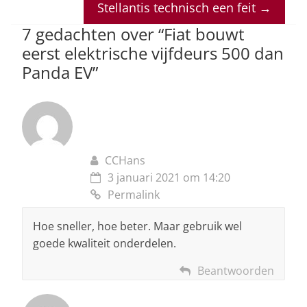
p
o
n
s
Stellantis technisch een feit
→
p
o
7 gedachten over “
Fiat bouwt
eerst elektrische vijfdeurs 500 dan
k
Panda EV
”
CCHans
3 januari 2021 om 14:20
Permalink
Hoe sneller, hoe beter. Maar gebruik wel
goede kwaliteit onderdelen.
Beantwoorden