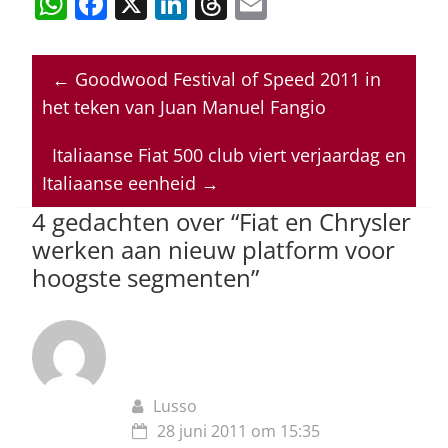
W
F
X
Li
T
E
h
a
n
h
m
at
c
k
re
ai
←
Goodwood Festival of Speed 2011 in
s
e
e
a
l
het teken van Juan Manuel Fangio
A
b
dI
d
p
o
n
s
Italiaanse Fiat 500 club viert verjaardag en
Italiaanse eenheid
→
p
o
4 gedachten over “
Fiat en Chrysler
k
werken aan nieuw platform voor
hoogste segmenten
”
Lusso
28 juni 2011 om 15:35