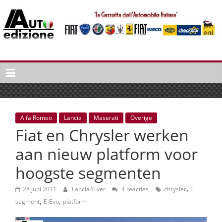
Spring
naar
inhoud
Auto
Edizione
La
Gazetta
dell'Automobile
Alfa Romeo
Lancia
Maserati
Overige
Italiana
Fiat en Chrysler werken
|
Italiaans
aan nieuw platform voor
autonieuws
hoogste segmenten
&
lifestyle
,
28 juni 2011
Lancia4Ever
4 reacties
chrysler
E
,
,
segment
E-Evo
platform