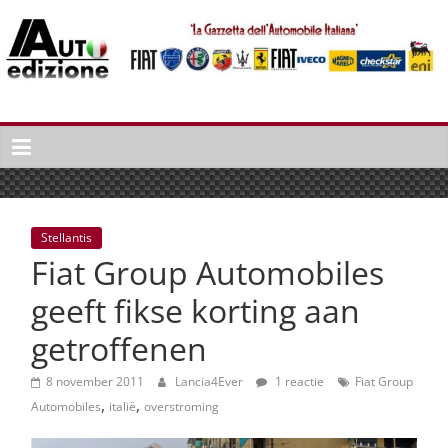
Spring
naar
inhoud
Auto
Edizione
La
Gazetta
dell'Automobile
Stellantis
Italiana
Fiat Group Automobiles
|
Italiaans
geeft fikse korting aan
autonieuws
getroffenen
&
lifestyle
8 november 2011
Lancia4Ever
1 reactie
Fiat Group
,
,
Automobiles
italië
overstroming