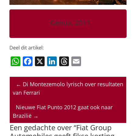
Genua, 2011
Deel dit artikel:
W
F
X
Li
T
E
h
a
n
h
m
at
c
k
re
ai
←
Di Montezemolo lyrisch over resultaten
s
e
e
a
l
van Ferrari
A
b
dI
d
p
o
n
s
Nieuwe Fiat Punto 2012 gaat ook naar
Brazilië
→
p
o
Een gedachte over “
Fiat Group
k
Automobiles geeft fikse korting