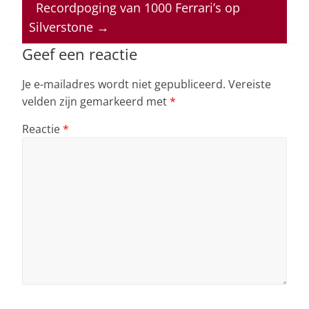
p
o
n
s
Recordpoging van 1000 Ferrari’s op
Silverstone
→
p
o
k
Geef een reactie
Je e-mailadres wordt niet gepubliceerd.
Vereiste
velden zijn gemarkeerd met
*
Reactie
*