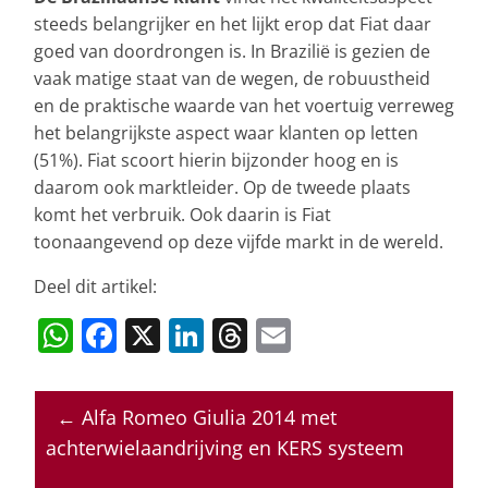
steeds belangrijker en het lijkt erop dat Fiat daar
goed van doordrongen is. In Brazilië is gezien de
vaak matige staat van de wegen, de robuustheid
en de praktische waarde van het voertuig verreweg
het belangrijkste aspect waar klanten op letten
(51%). Fiat scoort hierin bijzonder hoog en is
daarom ook marktleider. Op de tweede plaats
komt het verbruik. Ook daarin is Fiat
toonaangevend op deze vijfde markt in de wereld.
Deel dit artikel:
W
F
X
Li
T
E
h
a
n
h
m
at
c
k
re
ai
←
Alfa Romeo Giulia 2014 met
s
e
e
a
l
achterwielaandrijving en KERS systeem
A
b
dI
d