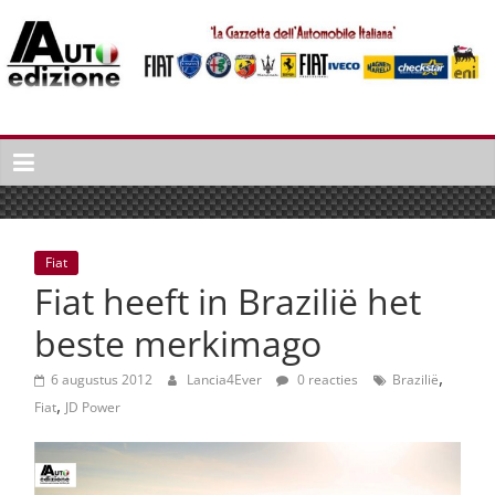
Spring
naar
inhoud
Auto
Edizione
La
Gazetta
dell'Automobile
Fiat
Italiana
Fiat heeft in Brazilië het
|
Italiaans
beste merkimago
autonieuws
,
&
6 augustus 2012
Lancia4Ever
0 reacties
Brazilië
,
lifestyle
Fiat
JD Power