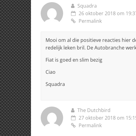
Squadra
26 oktober 2018 om 19:3
Permalink
Mooi om al die positieve reacties hier de
redelijk leken bril. De Autobranche wer
Fiat is goed en slim bezig
Ciao
Squadra
The Dutchbird
27 oktober 2018 om 15:1
Permalink