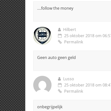
….follow the money
Hilbert
25 oktober 2018 om 06:5
Permalink
Geen auto geen geld
Lusso
25 oktober 2018 om 08:4
Permalink
onbegrijpelijk