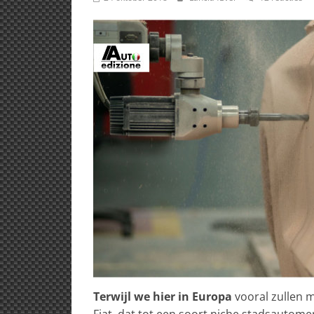
Terwijl we hier in Europa
vooral zullen 
Fiat, dat tot een soort niche stadsautomer