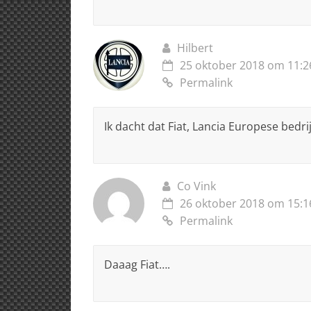
Hilbert
25 oktober 2018 om 11:2
Permalink
Ik dacht dat Fiat, Lancia Europese bedr
Co Vink
26 oktober 2018 om 15:1
Permalink
Daaag Fiat….