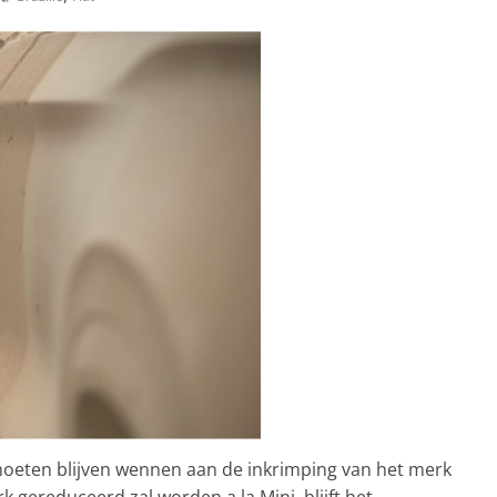
moeten blijven wennen aan de inkrimping van het merk
k gereduceerd zal worden a la Mini, blijft het