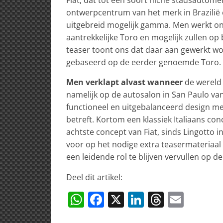
ontwerpcentrum van het merk in Brazilië 
uitgebreid mogelijk gamma. Men werkt on
aantrekkelijke Toro en mogelijk zullen o
teaser toont ons dat daar aan gewerkt wor
gebaseerd op de eerder genoemde Toro.
Men verklapt alvast wanneer
de wereld ‘
namelijk op de autosalon in San Paulo van
functioneel en uitgebalanceerd design met
betreft. Kortom een klassiek Italiaans con
achtste concept van Fiat, sinds Lingotto in
voor op het nodige extra teasermateriaal
een leidende rol te blijven vervullen op d
Deel dit artikel:
W
F
X
Li
T
E
h
a
n
h
m