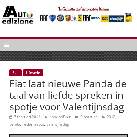
Spring
naar
inhoud
Auto
Edizione
La
Gazetta
dell'Automobile
Fiat
Lifestyle
Italiana
Fiat laat nieuwe Panda de
|
Italiaans
taal van liefde spreken in
autonieuws
spotje voor Valentijnsdag
&
lifestyle
,
7 februari 2012
Lancia4Ever
0 reacties
2012
,
,
panda
reclamespot
valentijnsdag