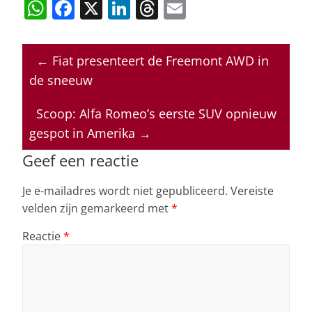
W
F
X
Li
T
E
h
a
n
h
m
at
c
k
re
ai
←
Fiat presenteert de Freemont AWD in
s
e
e
a
l
de sneeuw
A
b
dI
d
p
o
n
s
Scoop: Alfa Romeo’s eerste SUV opnieuw
gespot in Amerika
→
p
o
k
Geef een reactie
Je e-mailadres wordt niet gepubliceerd.
Vereiste
velden zijn gemarkeerd met
*
Reactie
*