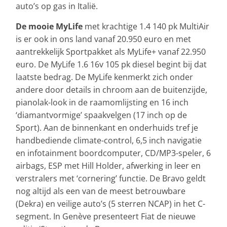
auto’s op gas in Italië.
De mooie MyLife
met krachtige 1.4 140 pk MultiAir
is er ook in ons land vanaf 20.950 euro en met
aantrekkelijk Sportpakket als MyLife+ vanaf 22.950
euro. De MyLife 1.6 16v 105 pk diesel begint bij dat
laatste bedrag. De MyLife kenmerkt zich onder
andere door details in chroom aan de buitenzijde,
pianolak-look in de raamomlijsting en 16 inch
‘diamantvormige’ spaakvelgen (17 inch op de
Sport). Aan de binnenkant en onderhuids tref je
handbediende climate-control, 6,5 inch navigatie
en infotainment boordcomputer, CD/MP3-speler, 6
airbags, ESP met Hill Holder, afwerking in leer en
verstralers met ‘cornering’ functie. De Bravo geldt
nog altijd als een van de meest betrouwbare
(Dekra) en veilige auto’s (5 sterren NCAP) in het C-
segment. In Genève presenteert Fiat de nieuwe