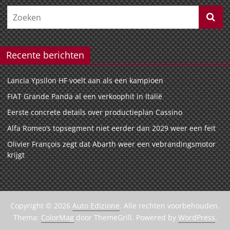
Recente berichten
Lancia Ypsilon HF voelt aan als een kampioen
FIAT Grande Panda al een verkoophit in Italië
Eerste concrete details over productieplan Cassino
Alfa Romeo’s topsegment niet eerder dan 2029 weer een feit
Olivier François zegt dat Abarth weer een vebrandingsmotor
krijgt
Copyright © 2026
Auto Edizione
. Alle rechten voorbehouden.
Thema:
ColorMag
door ThemeGrill. Powered by
WordPress
.