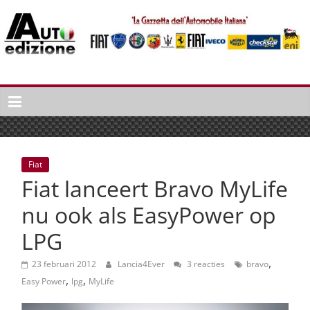
Spring
naar
inhoud
Auto
Edizione
La
Gazetta
dell'Automobile
Fiat
Italiana
Fiat lanceert Bravo MyLife
|
Italiaans
nu ook als EasyPower op
autonieuws
LPG
&
lifestyle
,
23 februari 2012
Lancia4Ever
3 reacties
bravo
,
,
Easy Power
lpg
MyLife