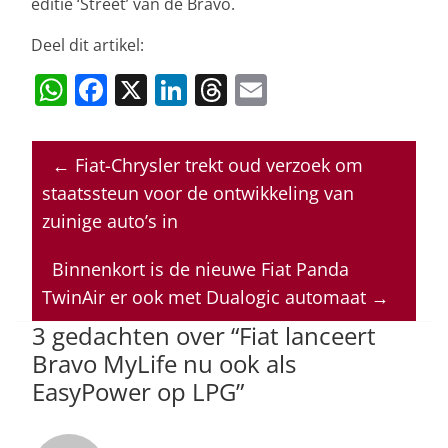
editie ‘Street’ van de Bravo.
Deel dit artikel:
W
F
X
Li
T
E
h
a
n
h
m
at
c
k
re
ai
←
Fiat-Chrysler trekt oud verzoek om
s
e
e
a
l
staatssteun voor de ontwikkeling van
A
b
dI
d
zuinige auto’s in
p
o
n
s
Binnenkort is de nieuwe Fiat Panda
p
o
TwinAir er ook met Dualogic automaat
→
k
3 gedachten over “
Fiat lanceert
Bravo MyLife nu ook als
EasyPower op LPG
”