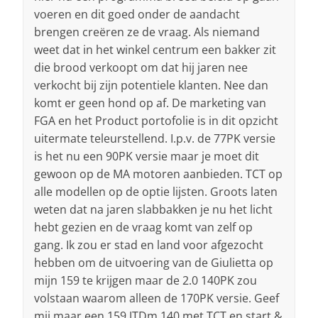
voeren en dit goed onder de aandacht
brengen creëren ze de vraag. Als niemand
weet dat in het winkel centrum een bakker zit
die brood verkoopt om dat hij jaren nee
verkocht bij zijn potentiele klanten. Nee dan
komt er geen hond op af. De marketing van
FGA en het Product portofolie is in dit opzicht
uitermate teleurstellend. I.p.v. de 77PK versie
is het nu een 90PK versie maar je moet dit
gewoon op de MA motoren aanbieden. TCT op
alle modellen op de optie lijsten. Groots laten
weten dat na jaren slabbakken je nu het licht
hebt gezien en de vraag komt van zelf op
gang. Ik zou er stad en land voor afgezocht
hebben om de uitvoering van de Giulietta op
mijn 159 te krijgen maar de 2.0 140PK zou
volstaan waarom alleen de 170PK versie. Geef
mij maar een 159 JTDm 140 met TCT en start &