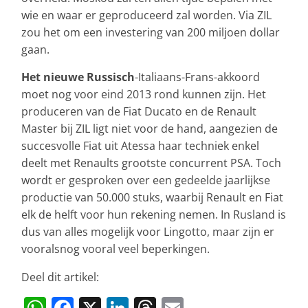
wie en waar er geproduceerd zal worden. Via ZIL
zou het om een investering van 200 miljoen dollar
gaan.
Het nieuwe Russisch
-Italiaans-Frans-akkoord
moet nog voor eind 2013 rond kunnen zijn. Het
produceren van de Fiat Ducato en de Renault
Master bij ZIL ligt niet voor de hand, aangezien de
succesvolle Fiat uit Atessa haar techniek enkel
deelt met Renaults grootste concurrent PSA. Toch
wordt er gesproken over een gedeelde jaarlijkse
productie van 50.000 stuks, waarbij Renault en Fiat
elk de helft voor hun rekening nemen. In Rusland is
dus van alles mogelijk voor Lingotto, maar zijn er
vooralsnog vooral veel beperkingen.
Deel dit artikel:
W
F
X
Li
T
E