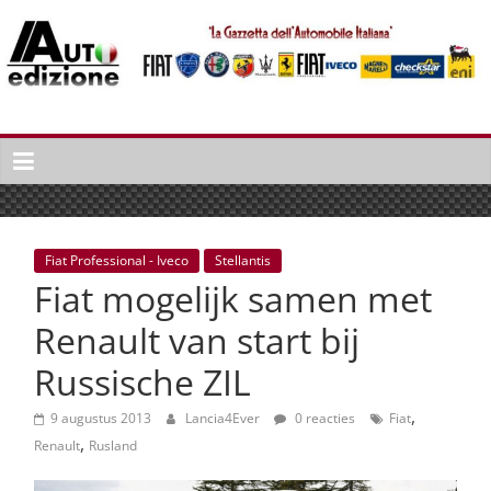
Spring
naar
inhoud
Auto
Edizione
La
Gazetta
dell'Automobile
Fiat Professional - Iveco
Stellantis
Italiana
Fiat mogelijk samen met
|
Italiaans
Renault van start bij
autonieuws
Russische ZIL
&
lifestyle
,
9 augustus 2013
Lancia4Ever
0 reacties
Fiat
,
Renault
Rusland