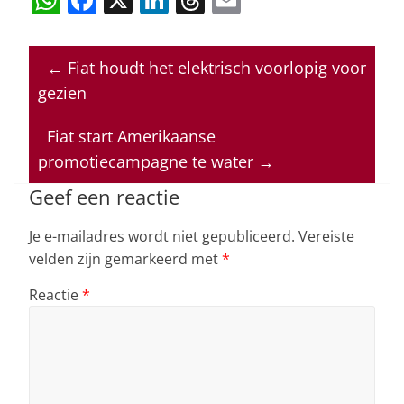
h
a
n
h
m
at
c
k
re
ai
←
Fiat houdt het elektrisch voorlopig voor
s
e
e
a
l
gezien
A
b
dI
d
p
o
n
s
Fiat start Amerikaanse
promotiecampagne te water
→
p
o
k
Geef een reactie
Je e-mailadres wordt niet gepubliceerd.
Vereiste
velden zijn gemarkeerd met
*
Reactie
*