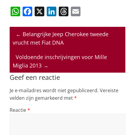
W
F
X
Li
T
E
h
a
n
h
m
at
c
k
re
ai
←
Belangrijke Jeep Cherokee tweede
s
e
e
a
l
vrucht met Fiat DNA
A
b
dI
d
p
o
n
s
Voldoende inschrijvingen voor Mille
Miglia 2013
→
p
o
k
Geef een reactie
Je e-mailadres wordt niet gepubliceerd.
Vereiste
velden zijn gemarkeerd met
*
Reactie
*