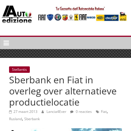
Spring
naar
inhoud
Auto
Edizione
La
Gazetta
dell'Automobile
Stellantis
Italiana
Sberbank en Fiat in
|
Italiaans
overleg over alternatieve
autonieuws
productielocatie
&
lifestyle
,
27 maart 2013
Lancia4Ever
0 reacties
Fiat
,
Rusland
Sberbank