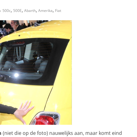
,
,
,
,
500c
500E
Abarth
Amerika
Fiat
n
(niet die op de foto) nauwelijks aan, maar komt eind