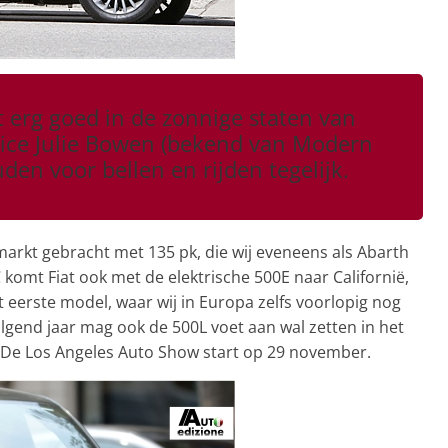
 erg goed in de zonnige staten van
rice Julie Bowen (bekend van Modern
en voor bellen en rijden tegelijk.
arkt gebracht met 135 pk, die wij eveneens als Abarth
komt Fiat ook met de elektrische 500E naar Californië,
 eerste model, waar wij in Europa zelfs voorlopig nog
gend jaar mag ook de 500L voet aan wal zetten in het
De Los Angeles Auto Show start op 29 november.