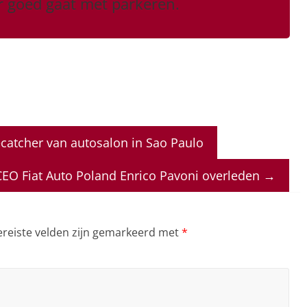
r goed gaat met parkeren.
ecatcher van autosalon in Sao Paulo
CEO Fiat Auto Poland Enrico Pavoni overleden
→
ereiste velden zijn gemarkeerd met
*