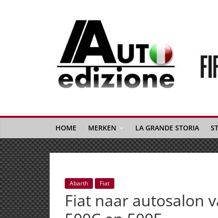
Spring
naar
inhoud
Auto
Edizione
La
Gazetta
HOME
MERKEN
LA GRANDE STORIA
S
dell'Automobile
Italiana
|
Italiaans
Abarth
Fiat
autonieuws
Fiat naar autosalon 
&
lifestyle