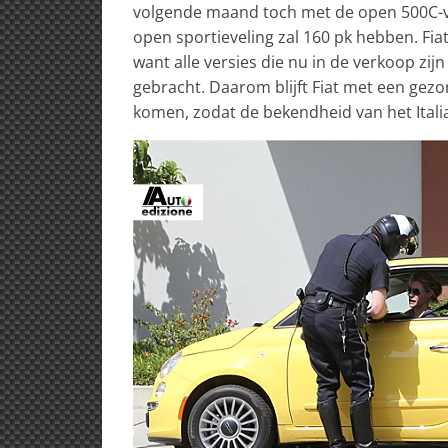
volgende maand toch met de open 500C-va
open sportieveling zal 160 pk hebben. Fia
want alle versies die nu in de verkoop zi
gebracht. Daarom blijft Fiat met een g
komen, zodat de bekendheid van het Ital