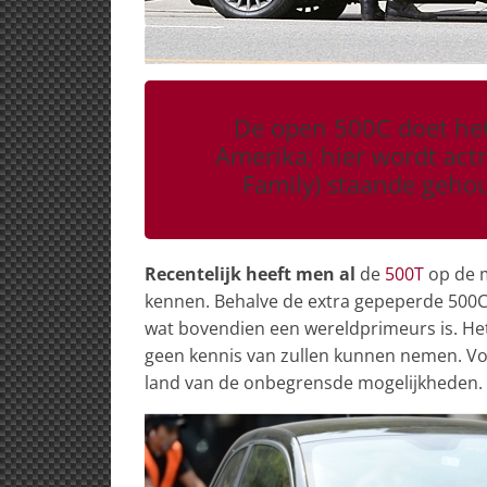
De open 500C doet het
Amerika; hier wordt act
Family) staande gehoud
Recentelijk heeft men al
de
500T
op de m
kennen. Behalve de extra gepeperde 500C 
wat bovendien een wereldprimeurs is. Het
geen kennis van zullen kunnen nemen. Vol
land van de onbegrensde mogelijkheden. 