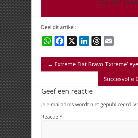
…als dat maa
Deel dit artikel:
W
F
X
Li
T
E
h
a
n
h
m
at
c
k
re
ai
←
Extreme Fiat Bravo ‘Extreme’ ey
s
e
e
a
l
A
b
dI
d
Succesvolle 
p
o
n
s
Geef een reactie
p
o
Je e-mailadres wordt niet gepubliceerd.
V
k
Reactie
*