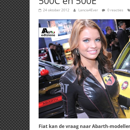
500C en 500E
24 oktober 2012
Lancia4Ever
0 reacties
Fiat kan de vraag naar Abarth-modelle