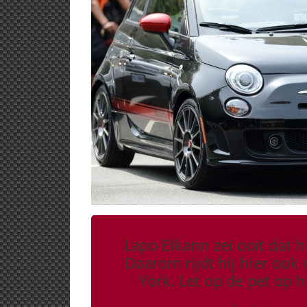
Lapo Elkann zei ooit dat h
Daarom rijdt hij hier ook
York. Let op de pet op 