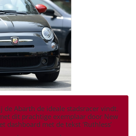
ij de Abarth de ideale stadsracer vindt.
 met dit prachtige exemplaar door New
het dashboard met de tekst ‘Ruthless’