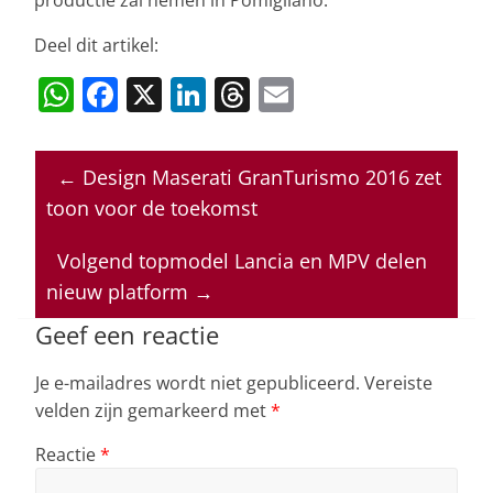
productie zal nemen in Pomigliano.
Deel dit artikel:
W
F
X
Li
T
E
h
a
n
h
m
at
c
k
re
ai
←
Design Maserati GranTurismo 2016 zet
s
e
e
a
l
toon voor de toekomst
A
b
dI
d
p
o
n
s
Volgend topmodel Lancia en MPV delen
nieuw platform
→
p
o
k
Geef een reactie
Je e-mailadres wordt niet gepubliceerd.
Vereiste
velden zijn gemarkeerd met
*
Reactie
*