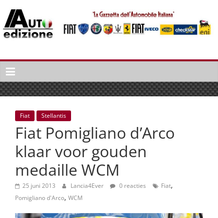
Spring
naar
inhoud
Auto
Edizione
La
Gazetta
dell'Automobile
Fiat
Stellantis
Italiana
Fiat Pomigliano d’Arco
|
Italiaans
klaar voor gouden
autonieuws
medaille WCM
&
lifestyle
,
25 juni 2013
Lancia4Ever
0 reacties
Fiat
,
Pomigliano d'Arco
WCM