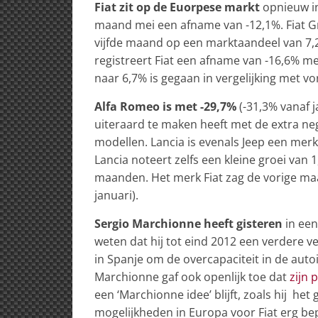
Fiat zit op de Euorpese markt
opnieuw in
maand mei een afname van -12,1%. Fiat G
vijfde maand op een marktaandeel van 7,2
registreert Fiat een afname van -16,6% 
naar 6,7% is gegaan in vergelijking met vor
Alfa Romeo is met -29,7%
(-31,3% vanaf j
uiteraard te maken heeft met de extra ne
modellen. Lancia is evenals Jeep een merk
Lancia noteert zelfs een kleine groei van 
maanden. Het merk Fiat zag de vorige ma
januari).
Sergio Marchionne heeft gisteren
in een
weten dat hij tot eind 2012 een verdere v
in Spanje om de overcapaciteit in de aut
Marchionne gaf ook openlijk toe dat
zijn 
een ‘Marchionne idee’ blijft, zoals hij he
mogelijkheden in Europa voor Fiat erg bep