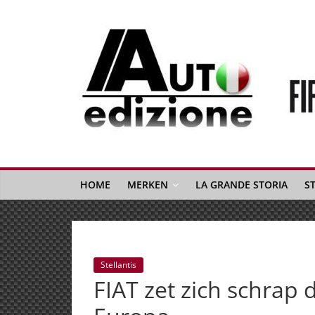
Spring
naar
inhoud
Auto
Edizione
La
Gazetta
HOME
MERKEN
LA GRANDE STORIA
S
dell'Automobile
Italiana
|
Italiaans
Stellantis
autonieuws
FIAT zet zich schrap
&
lifestyle