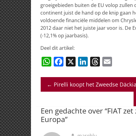
groeigebieden buiten de EU volop zullen d
continent juist de hand op de knip gaan ho
voldoende financiële middelen om Chrysle
2012 daar niet het juiste jaar voor is. D
(-12,1% op jaarbasis).
Deel dit artikel:
W
F
X
Li
T
E
h
a
n
h
m
at
c
k
re
ai
←
Pirelli koopt het Zweedse Däcki
s
e
e
a
l
A
b
dI
d
p
o
n
s
Een gedachte over “
FIAT zet
p
o
Europa
”
k
mareblu