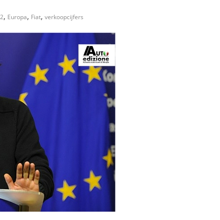
,
,
,
2
Europa
Fiat
verkoopcijfers