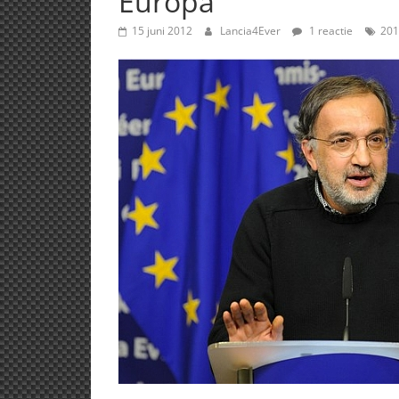
Europa
15 juni 2012
Lancia4Ever
1 reactie
201