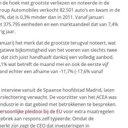
 de hoek met grootste verliezen en noteerde in de
roup Automobiles verkocht 82.501 auto’s en kwam in de
%, dat is 0,3% minder dan in 2011. Vanaf januari
met 375.795 eenheden en een marktaandeel dat van 7,4%
ig jaar.
anuari) het merk dat de grootste terugval noteert, wat
gatieve bijkomstigheid van het voeren van slechts twee
 dat zich juist handhaaft dankzij een volledig aanbod.
1,1% wat betreft de maand mei en ook de eerste vijf
and echter een afname van -11,7% (-17,6% vanaf
 interview vanuit de Spaanse hoofdstad Madrid, laten
erslechtering verwacht. De voorzitter van het ACEA was
oindustrie in dat gebied met betrokkenen te bespreken.
persoonlijke pleidooi bij de EU
voor extra maatregelen
t gebrek aan respons zelf typeerde. Omdat de
erkt zijn zegt de CEO dat investeringen in