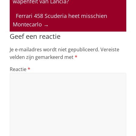
wapenfeit van Lancia?
A
b
dI
d
p
o
n
s
Ferrari 458 Scuderia heet misschien
Montecarlo
→
p
o
k
Geef een reactie
Je e-mailadres wordt niet gepubliceerd.
Vereiste
velden zijn gemarkeerd met
*
Reactie
*