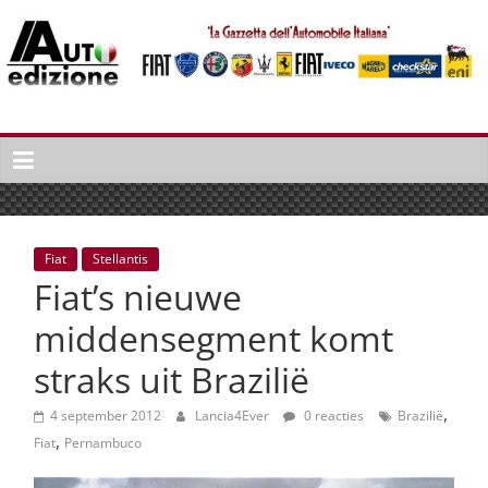
Spring
naar
inhoud
Auto
Edizione
La
Gazetta
dell'Automobile
Fiat
Stellantis
Italiana
Fiat’s nieuwe
|
Italiaans
middensegment komt
autonieuws
straks uit Brazilië
&
lifestyle
,
4 september 2012
Lancia4Ever
0 reacties
Brazilië
,
Fiat
Pernambuco