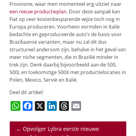
Frosinone, waar men momenteel erg uitziet naar
een nieuw productieplan
. Door deze aanpak kan
Fiat op zeer kostenbesparende wijze toch nog in
Europa produceren. Voorheen vormden in Italië
bedachte en geproduceerde auto’s de basis voor
Braziliaanse varianten, maar nu zal dit dus
structureel andersom zijn, behalve in het geval van
meer niche segmenten, die in Brazilië minder in
trek zijn. Denk daarbij bijvoorbeeld aan de 500,
500L en toekomstige 500X met productielocaties in
Polen, Mexico, Servië en Italië.
Deel dit artikel:
W
F
X
Li
T
E
h
a
n
h
m
at
c
k
re
ai
←
Opvolger Lybra eerste nieuwe
s
e
e
a
l