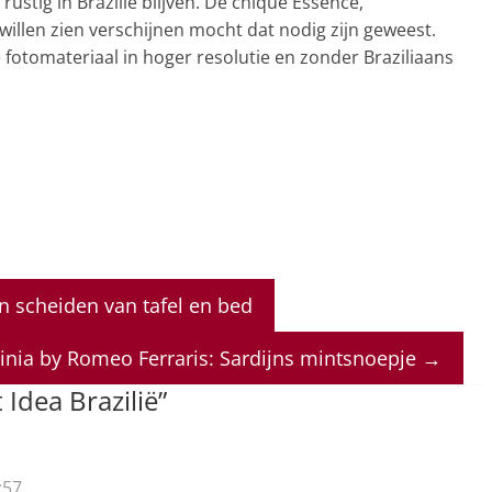
ustig in Brazilië blijven. De chique Essence,
llen zien verschijnen mocht dat nodig zijn geweest.
fotomateriaal in hoger resolutie en zonder Braziliaans
an scheiden van tafel en bed
dinia by Romeo Ferraris: Sardijns mintsnoepje
→
t Idea Brazilië
”
:57