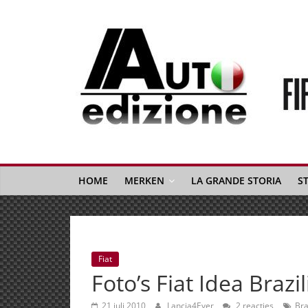
Spring
naar
inhoud
Auto
Edizione
La
Gazetta
HOME
MERKEN
LA GRANDE STORIA
S
dell'Automobile
Italiana
|
Italiaans
Fiat
autonieuws
Foto’s Fiat Idea Brazil
&
lifestyle
21 juli 2010
Lancia4Ever
2 reacties
Bra