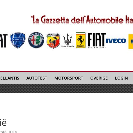
TELLANTIS
AUTOTEST
MOTORSPORT
OVERIGE
LOGIN
ië
,
zilië
IDEA