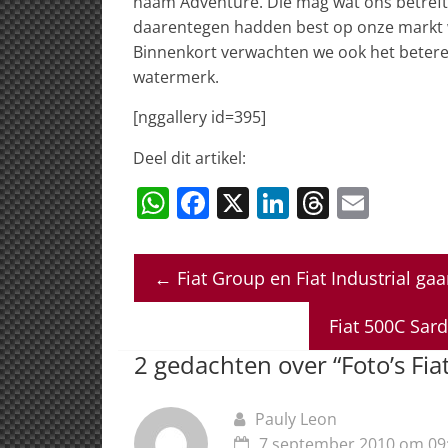
naam Adventure. Die mag wat ons betreft r
daarentegen hadden best op onze markt wi
Binnenkort verwachten we ook het betere 
watermerk.
[nggallery id=395]
Deel dit artikel:
W
F
X
Li
T
E
h
a
n
h
m
at
c
k
re
ai
←
Fiat Group en Fiat Industrial ga
s
e
e
a
l
A
b
dI
d
Fiat 500C Sar
p
o
n
s
2 gedachten over “
Foto’s Fia
p
o
k
Pauly Leon
7 september 2010 om 09