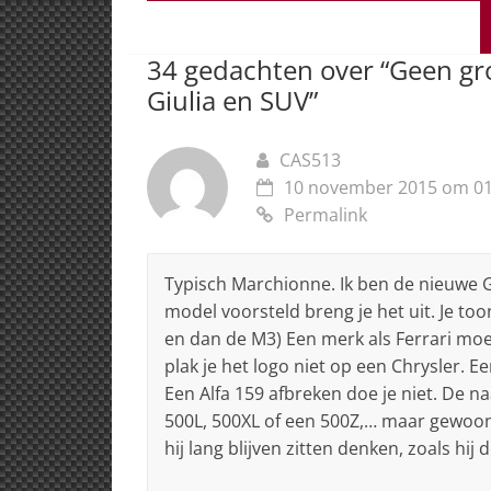
A
b
dI
d
p
o
n
s
34 gedachten over “
Geen gr
p
o
Giulia en SUV
”
k
CAS513
10 november 2015 om 01
Permalink
Typisch Marchionne. Ik ben de nieuwe Giu
model voorsteld breng je het uit. Je too
en dan de M3) Een merk als Ferrari moet
plak je het logo niet op een Chrysler. E
Een Alfa 159 afbreken doe je niet. De 
500L, 500XL of een 500Z,… maar gewoon
hij lang blijven zitten denken, zoals hij 