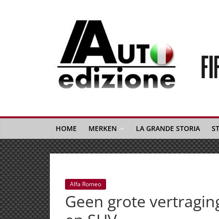
Spring
naar
inhoud
Auto
Edizione
La
Gazetta
HOME
MERKEN
LA GRANDE STORIA
S
dell'Automobile
Italiana
|
Italiaans
Alfa Romeo
autonieuws
Geen grote vertragin
&
lifestyle