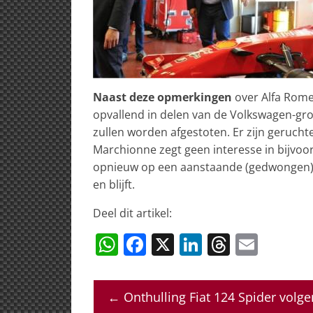
Naast deze opmerkingen
over Alfa Rome
opvallend in delen van de Volkswagen-gr
zullen worden afgestoten. Er zijn gerucht
Marchionne zegt geen interesse in bijvoo
opnieuw op een aanstaande (gedwongen) 
en blijft.
Deel dit artikel:
W
F
X
Li
T
E
h
a
n
h
m
at
c
k
re
ai
←
Onthulling Fiat 124 Spider volg
s
e
e
a
l