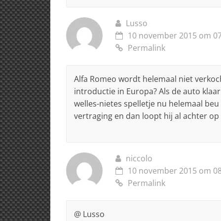
Lusso
10 november 2015 om 07
Permalink
Alfa Romeo wordt helemaal niet verkoch
introductie in Europa? Als de auto klaa
welles-nietes spelletje nu helemaal beu
vertraging en dan loopt hij al achter op 
niccolo
10 november 2015 om 08
Permalink
@ Lusso