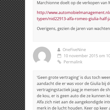
Marchionne doelt op de verkopen van M
http://www.automobielmanagement.nl/
typen/nid22913-alfa-romeo-giulia-half-j
Overigens, gezien de jaren van wachte
OneFiveNine
10 november 2015 om 10
Permalink
‘Geen grote vertraging’ is dus toch we
aandacht die er was voor de Giulia bij d
vertragingstactiek jaag je mensen de s
de kou, er is geen auto die ze kunnen ko
Alfa zich niet aan de aangekondigde in
merk in de lucht houden. Keer op keer a