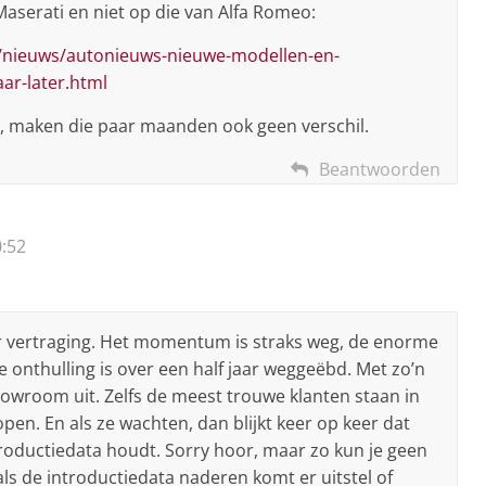
aserati en niet op die van Alfa Romeo:
nieuws/autonieuws-nieuwe-modellen-en-
aar-later.html
n, maken die paar maanden ook geen verschil.
Beantwoorden
:52
er vertraging. Het momentum is straks weg, de enorme
e onthulling is over een half jaar weggeëbd. Met zo’n
howroom uit. Zelfs de meest trouwe klanten staan in
pen. En als ze wachten, dan blijkt keer op keer dat
troductiedata houdt. Sorry hoor, maar zo kun je geen
ls de introductiedata naderen komt er uitstel of