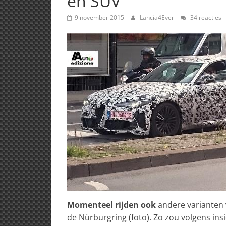
en SUV
9 november 2015
Lancia4Ever
34 reacties
Momenteel rijden ook
andere varianten 
de Nürburgring (foto). Zo zou volgens ins