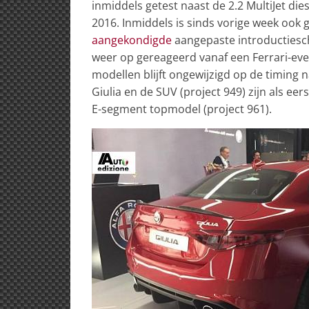
inmiddels getest naast de 2.2 MultiJet die
2016. Inmiddels is sinds vorige week ook
aangekondigde
aangepaste introductiesc
weer op gereageerd vanaf een Ferrari-eve
modellen blijft ongewijzigd op de timing
Giulia en de SUV (project 949) zijn als ee
E-segment topmodel (project 961).