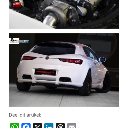
Deel dit artikel:
W
F
X
Li
T
E