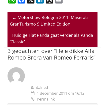
h
a
n
h
m
at
c
k
re
ai
←
MotorShow Bologna 2011: Maserati
s
e
e
a
l
GranTurismo S Limited Edition
A
b
dI
d
p
o
n
s
Huidige Fiat Panda gaat verder als Panda
‘Classic’
→
p
o
3 gedachten over “
Hele dikke Alfa
k
Romeo Brera van Romeo Ferraris
”
italned
1 december 2011 om 16:12
Permalink