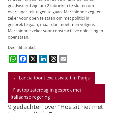
geadviseerd zijn om 2 fabrieken te sluiten om
overcapaciteit tegen te gaan. Marchionne zegt er
zeker voor open te staan om met politici in
gesprek te gaan, maar dan moet men volgens
Marchionne zeker voor constructieve oplossingen
openstaan.
Deel dit artikel:
W
F
X
Li
T
E
h
a
n
h
m
at
c
k
re
ai
←
Lancia toont exclusiviteit in Parijs
s
e
e
a
l
A
b
dI
d
Fiat top zaterdag in gesprek met
p
o
n
s
Italiaanse regering
→
p
o
9 gedachten over “
Hoe zit het met