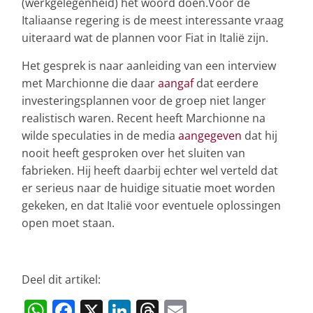
(werkgelegenheid) het woord doen.Voor de
Italiaanse regering is de meest interessante vraag
uiteraard wat de plannen voor Fiat in Italië zijn.
Het gesprek is naar aanleiding van een interview
met Marchionne die daar
aangaf
dat eerdere
investeringsplannen voor de groep niet langer
realistisch waren. Recent heeft Marchionne na
wilde speculaties in de media
aangegeven
dat hij
nooit heeft gesproken over het sluiten van
fabrieken. Hij heeft daarbij echter wel verteld dat
er serieus naar de huidige situatie moet worden
gekeken, en dat Italië voor eventuele oplossingen
open moet staan.
Deel dit artikel:
W
F
X
Li
T
E