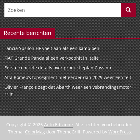
Recente berichten
Lancia Ypsilon HF voelt aan als een kampioen
FIAT Grande Panda al een verkoophit in Italië
Eerste concrete details over productieplan Cassino
Alfa Romeo’s topsegment niet eerder dan 2029 weer een feit
Olivier François zegt dat Abarth weer een vebrandingsmotor
krijgt
Copyright © 2026
Auto Edizione
. Alle rechten voorbehouden.
Thema:
ColorMag
door ThemeGrill. Powered by
WordPress
.