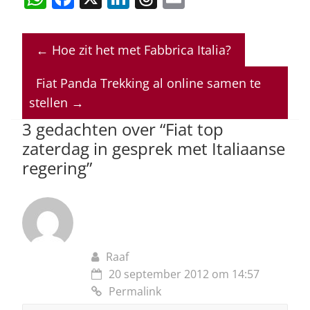
h
a
n
h
m
at
c
k
re
ai
←
Hoe zit het met Fabbrica Italia?
s
e
e
a
l
A
b
dI
d
Fiat Panda Trekking al online samen te
p
o
n
s
stellen
→
p
o
3 gedachten over “
Fiat top
zaterdag in gesprek met Italiaanse
k
regering
”
Raaf
20 september 2012 om 14:57
Permalink