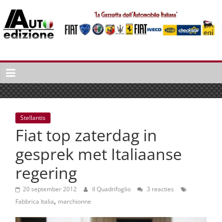
Spring
naar
inhoud
Auto
Edizione
La
Gazetta
dell'Automobile
Stellantis
Italiana
Fiat top zaterdag in
|
Italiaans
gesprek met Italiaanse
autonieuws
regering
&
lifestyle
20 september 2012
Il Quadrifoglio
3 reacties
,
Fabbrica Italia
marchionne