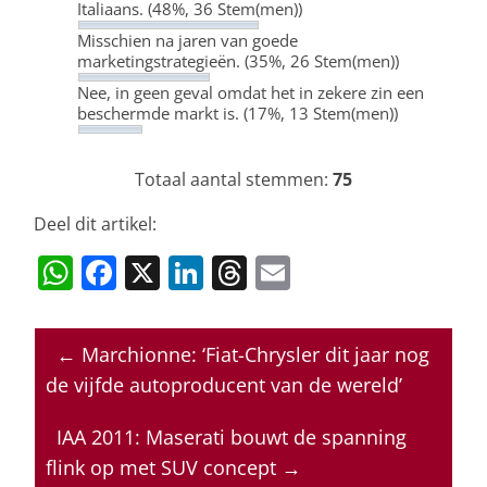
Italiaans.
(48%, 36 Stem(men))
Misschien na jaren van goede
marketingstrategieën.
(35%, 26 Stem(men))
Nee, in geen geval omdat het in zekere zin een
beschermde markt is.
(17%, 13 Stem(men))
Totaal aantal stemmen:
75
Deel dit artikel:
W
F
X
Li
T
E
h
a
n
h
m
at
c
k
re
ai
←
Marchionne: ‘Fiat-Chrysler dit jaar nog
s
e
e
a
l
de vijfde autoproducent van de wereld’
A
b
dI
d
p
o
n
s
IAA 2011: Maserati bouwt de spanning
flink op met SUV concept
→
p
o