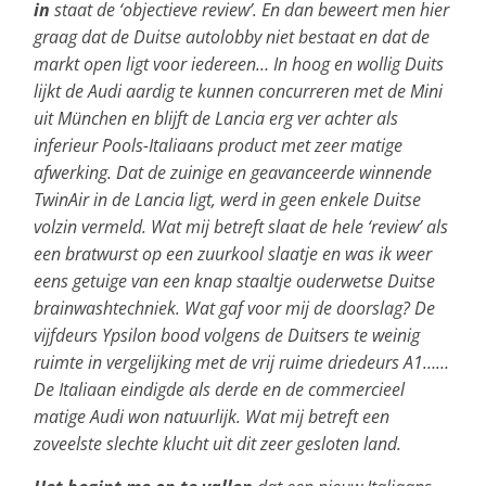
in
staat de ‘objectieve review’. En dan beweert men hier
graag dat de Duitse autolobby niet bestaat en dat de
markt open ligt voor iedereen… In hoog en wollig Duits
lijkt de Audi aardig te kunnen concurreren met de Mini
uit München en blijft de Lancia erg ver achter als
inferieur Pools-Italiaans product met zeer matige
afwerking. Dat de zuinige en geavanceerde winnende
TwinAir in de Lancia ligt, werd in geen enkele Duitse
volzin vermeld. Wat mij betreft slaat de hele ‘review’ als
een bratwurst op een zuurkool slaatje en was ik weer
eens getuige van een knap staaltje ouderwetse Duitse
brainwashtechniek. Wat gaf voor mij de doorslag? De
vijfdeurs Ypsilon bood volgens de Duitsers te weinig
ruimte in vergelijking met de vrij ruime driedeurs A1……
De Italiaan eindigde als derde en de commercieel
matige Audi won natuurlijk. Wat mij betreft een
zoveelste slechte klucht uit dit zeer gesloten land.