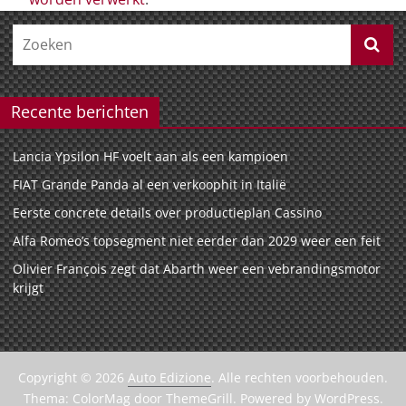
Recente berichten
Lancia Ypsilon HF voelt aan als een kampioen
FIAT Grande Panda al een verkoophit in Italië
Eerste concrete details over productieplan Cassino
Alfa Romeo’s topsegment niet eerder dan 2029 weer een feit
Olivier François zegt dat Abarth weer een vebrandingsmotor
krijgt
Copyright © 2026
Auto Edizione
. Alle rechten voorbehouden.
Thema:
ColorMag
door ThemeGrill. Powered by
WordPress
.