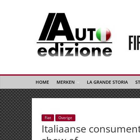
Spring
naar
inhoud
Auto
Edizione
La
Gazetta
HOME
MERKEN
LA GRANDE STORIA
S
dell'Automobile
Italiana
|
Italiaans
Fiat
Overige
autonieuws
Italiaanse consument
&
lifestyle