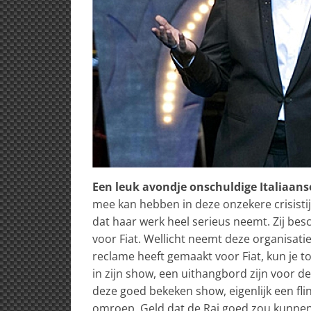
Een leuk avondje onschuldige Italiaans
mee kan hebben in deze onzekere crisisti
dat haar werk heel serieus neemt. Zij be
voor Fiat. Wellicht neemt deze organisatie 
reclame heeft gemaakt voor Fiat, kun je t
in zijn show, een uithangbord zijn voor d
deze goed bekeken show, eigenlijk een fl
omroep. Geld dat de Rai goed zou kunne