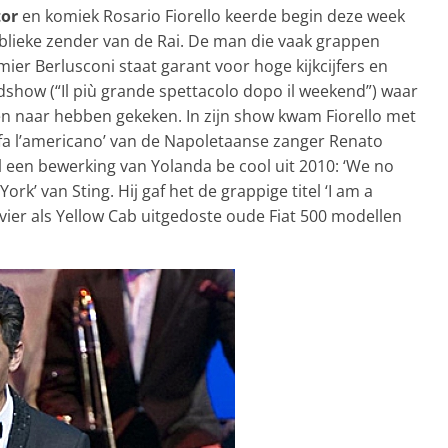
tor
en komiek Rosario Fiorello keerde begin deze week
ublieke zender van de Rai. De man die vaak grappen
er Berlusconi staat garant voor hoge kijkcijfers en
show (“Il più grande spettacolo dopo il weekend”) waar
anen naar hebben gekeken. In zijn show kwam Fiorello met
 fa l’americano’ van de Napoletaanse zanger Renato
 een bewerking van Yolanda be cool uit 2010: ‘We no
k’ van Sting. Hij gaf het de grappige titel ‘I am a
n vier als Yellow Cab uitgedoste oude Fiat 500 modellen