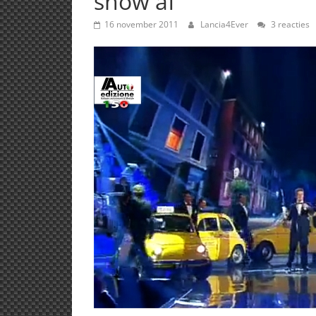
show af
16 november 2011
Lancia4Ever
3 reacties