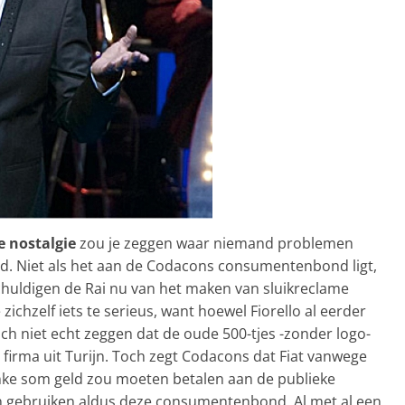
e nostalgie
zou je zeggen waar niemand problemen
jd. Niet als het aan de Codacons consumentenbond ligt,
schuldigen de Rai nu van het maken van sluikreclame
zichzelf iets te serieus, want hoewel Fiorello al eerder
och niet echt zeggen dat de oude 500-tjes -zonder logo-
e firma uit Turijn. Toch zegt Codacons dat Fiat vanwege
inke som geld zou moeten betalen aan de publieke
n gebruiken aldus deze consumentenbond. Al met al een