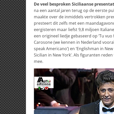
De veel besproken Siciliaanse presenta
na een aantal jaren terug op de eerste p
maakte over de inmiddels vertrokken premi
presteert dit zelfs met een maandagavond
eergisteren maar liefst 9,8 miljoen Itali
een origineel liedje gebaseerd op ‘Tu vuo
Carosone (we kennen in Nederland vooral
speak Americano’) en ‘Englishman in New Yor
Sicilian in New York’. Als figuranten rede
mee.