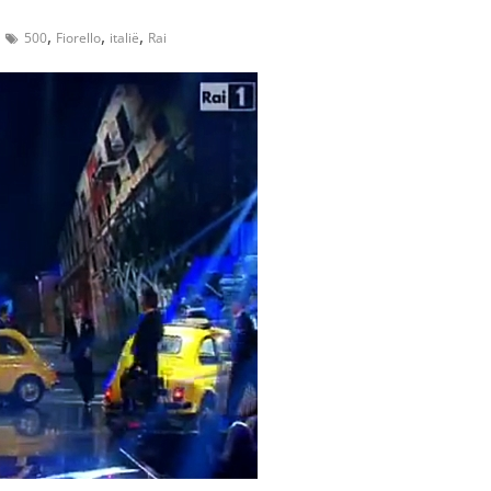
,
,
,
500
Fiorello
italië
Rai