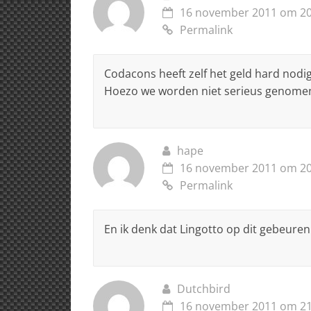
16 november 2011 om 20
Permalink
Codacons heeft zelf het geld hard nod
Hoezo we worden niet serieus genome
hape
16 november 2011 om 20
Permalink
En ik denk dat Lingotto op dit gebeur
Dutchbird
16 november 2011 om 21