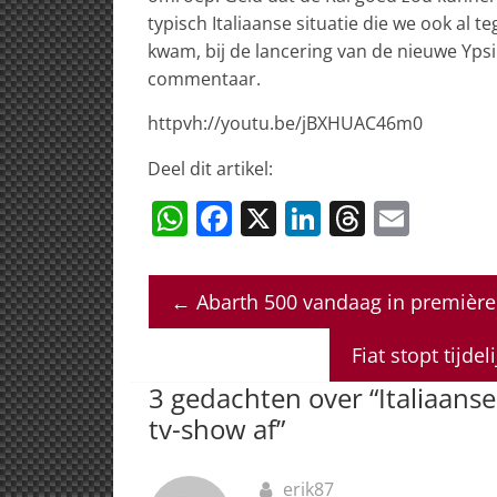
typisch Italiaanse situatie die we ook al 
kwam, bij de lancering van de nieuwe Ypsi
commentaar.
httpvh://youtu.be/jBXHUAC46m0
Deel dit artikel:
W
F
X
Li
T
E
h
a
n
h
m
at
c
k
re
ai
←
Abarth 500 vandaag in première
s
e
e
a
l
A
b
dI
d
Fiat stopt tijde
p
o
n
s
3 gedachten over “
Italiaans
p
o
tv-show af
”
k
erik87