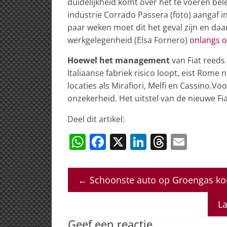
duidelijkheid komt over het te voeren bele
industrie Corrado Passera (foto) aangaf i
paar weken moet dit het geval zijn en daa
werkgelegenheid (Elsa Fornero)
onlangs o
Hoewel het management
van Fiat reed
Italiaanse fabriek risico loopt, eist Rome 
locaties als Mirafiori, Melfi en Cassino.Vo
onzekerheid. Het uitstel van de nieuwe Fi
Deel dit artikel:
W
F
X
Li
T
E
h
a
n
h
m
at
c
k
re
ai
←
Schoonste auto op Groengas komt
s
e
e
a
l
A
b
dI
d
La
p
o
n
s
Geef een reactie