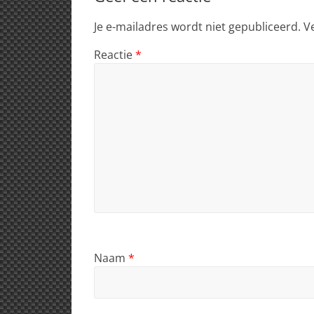
p
o
Je e-mailadres wordt niet gepubliceerd.
V
k
Reactie
*
Naam
*