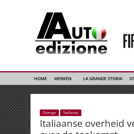
Spring
naar
inhoud
Auto
Edizione
La
Gazetta
HOME
MERKEN
LA GRANDE STORIA
S
dell'Automobile
Italiana
|
Italiaans
Overige
Stellantis
autonieuws
Italiaanse overheid 
&
lifestyle