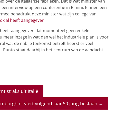
id over de Italiaanse fabrieken. Dat is wat minister van
n een interview op een conferentie in Rimini. Binnen een
rmee benadrukt deze minister wat zijn collega van
ok al heeft aangegeven
.
s heeft aangegeven dat momenteel geen enkele
nu meer inzage in wat dan wel het industriële plan is voor
oral wat de nabije toekomst betreft heerst er veel
at Punto staat daarbij in het centrum van de aandacht.
 straks uit Italië
mborghini viert volgend jaar 50 jarig bestaan
→