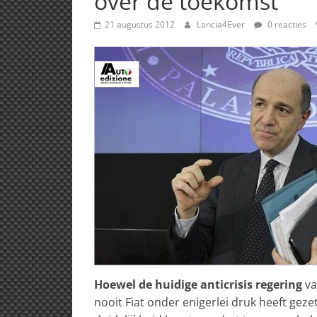
over de toekomst
21 augustus 2012
Lancia4Ever
0 reacties
Hoewel de huidige anticrisis regering
va
nooit Fiat onder enigerlei druk heeft geze