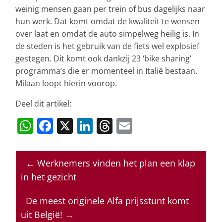
weinig mensen gaan per trein of bus dagelijks naar
hun werk. Dat komt omdat de kwaliteit te wensen
over laat en omdat de auto simpelweg heilig is. In
de steden is het gebruik van de fiets wel explosief
gestegen. Dit komt ook dankzij 23 ‘bike sharing’
programma’s die er momenteel in Italië bestaan.
Milaan loopt hierin voorop.
Deel dit artikel:
W
F
X
Li
T
E
h
a
n
h
m
at
c
k
re
ai
←
Werknemers vinden het plan een klap
s
e
e
a
l
in het gezicht
A
b
dI
d
p
o
n
s
De meest originele Alfa prijsstunt komt
uit België!
→
p
o