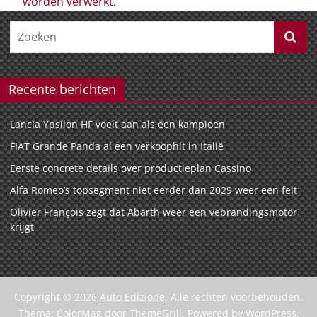
worden verwerkt
.
Recente berichten
Lancia Ypsilon HF voelt aan als een kampioen
FIAT Grande Panda al een verkoophit in Italië
Eerste concrete details over productieplan Cassino
Alfa Romeo’s topsegment niet eerder dan 2029 weer een feit
Olivier François zegt dat Abarth weer een vebrandingsmotor
krijgt
Copyright © 2026
Auto Edizione
. Alle rechten voorbehouden.
Thema:
ColorMag
door ThemeGrill. Powered by
WordPress
.