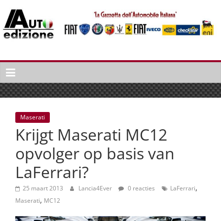
Spring
naar
inhoud
Auto
Edizione
La
Gazetta
dell'Automobile
Maserati
Italiana
Krijgt Maserati MC12
|
Italiaans
opvolger op basis van
autonieuws
LaFerrari?
&
lifestyle
,
25 maart 2013
Lancia4Ever
0 reacties
LaFerrari
,
Maserati
MC12