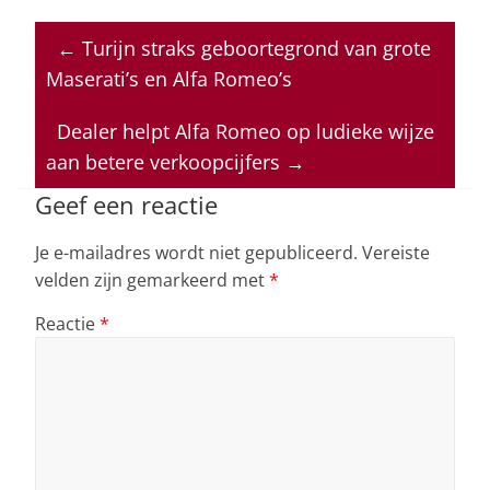
h
a
n
h
m
at
c
k
re
ai
←
Turijn straks geboortegrond van grote
s
e
e
a
l
Maserati’s en Alfa Romeo’s
A
b
dI
d
p
o
n
s
Dealer helpt Alfa Romeo op ludieke wijze
aan betere verkoopcijfers
→
p
o
k
Geef een reactie
Je e-mailadres wordt niet gepubliceerd.
Vereiste
velden zijn gemarkeerd met
*
Reactie
*