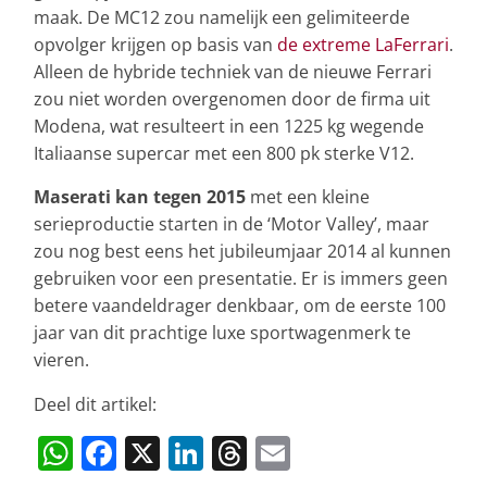
maak. De MC12 zou namelijk een gelimiteerde
opvolger krijgen op basis van
de extreme LaFerrari
.
Alleen de hybride techniek van de nieuwe Ferrari
zou niet worden overgenomen door de firma uit
Modena, wat resulteert in een 1225 kg wegende
Italiaanse supercar met een 800 pk sterke V12.
Maserati kan tegen 2015
met een kleine
serieproductie starten in de ‘Motor Valley’, maar
zou nog best eens het jubileumjaar 2014 al kunnen
gebruiken voor een presentatie. Er is immers geen
betere vaandeldrager denkbaar, om de eerste 100
jaar van dit prachtige luxe sportwagenmerk te
vieren.
Deel dit artikel:
W
F
X
Li
T
E