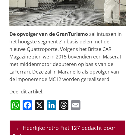
De opvolger van de GranTurismo
zal intussen in
het hoogste segment z’n basis delen met de
nieuwe Quattroporte. Volgens het Britse CAR
Magazine zien we in 2015 bovendien een Maserati
met middenmotor debuteren op basis van de
LaFerrari. Deze zal in Maranello als opvolger van
de imponerende MC12 worden gerealiseerd.
Deel dit artikel:
W
F
X
Li
T
E
h
a
n
h
m
at
c
k
re
ai
←
Heerlijke retro Fiat 127 bedacht door
s
e
e
a
l