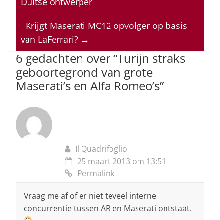
Duitse ontwerper
A
b
dI
d
p
o
n
s
Krijgt Maserati MC12 opvolger op basis
van LaFerrari?
→
p
o
6 gedachten over “
Turijn straks
k
geboortegrond van grote
Maserati’s en Alfa Romeo’s
”
Il Quadrifoglio
25 maart 2013 om 13:51
Permalink
Vraag me af of er niet teveel interne
concurrentie tussen AR en Maserati ontstaat.