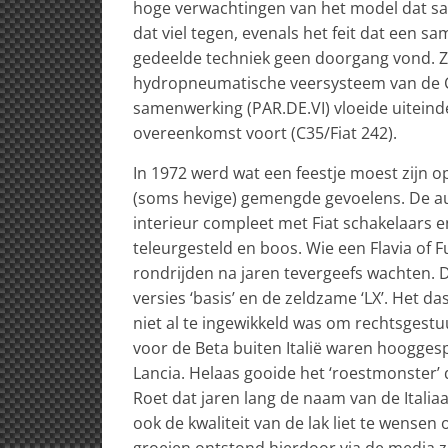
hoge verwachtingen van het model dat s
dat viel tegen, evenals het feit dat een 
gedeelde techniek geen doorgang vond. Z
hydropneumatische veersysteem van de C
samenwerking (PAR.DE.VI) vloeide uiteind
overeenkomst voort (C35/Fiat 242).
In 1972 werd wat een feestje moest zijn 
(soms hevige) gemengde gevoelens. De a
interieur compleet met Fiat schakelaars 
teleurgesteld en boos. Wie een Flavia of F
rondrijden na jaren tevergeefs wachten. D
versies ‘basis’ en de zeldzame ‘LX’. Het
niet al te ingewikkeld was om rechtsges
voor de Beta buiten Italië waren hoogge
Lancia. Helaas gooide het ‘roestmonster’ da
Roet dat jaren lang de naam van de Italia
ook de kwaliteit van de lak liet te wensen 
groeien ontstond hierdoor via de media z