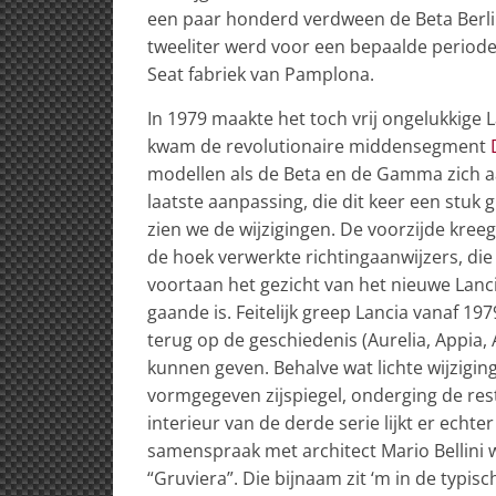
een paar honderd verdween de Beta Berl
tweeliter werd voor een bepaalde periode
Seat fabriek van Pamplona.
In 1979 maakte het toch vrij ongelukkige L
kwam de revolutionaire middensegment
modellen als de Beta en de Gamma zich a
laatste aanpassing, die dit keer een stuk 
zien we de wijzigingen. De voorzijde kr
de hoek verwerkte richtingaanwijzers, di
voortaan het gezicht van het nieuwe Lanc
gaande is. Feitelijk greep Lancia vanaf 1
terug op de geschiedenis (Aurelia, Appia,
kunnen geven. Behalve wat lichte wijzigi
vormgegeven zijspiegel, onderging de rest
interieur van de derde serie lijkt er echt
samenspraak met architect Mario Bellin
“Gruviera”. Die bijnaam zit ‘m in de typ