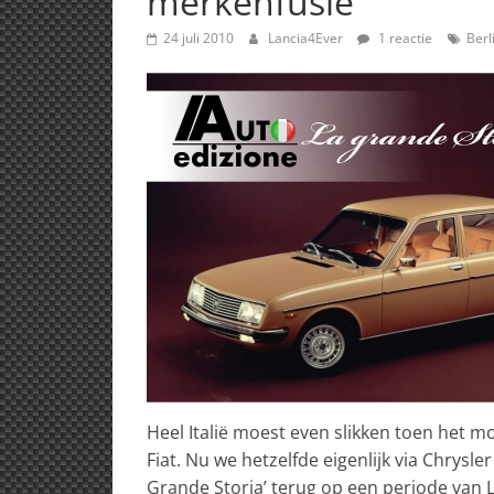
merkenfusie
24 juli 2010
Lancia4Ever
1 reactie
Berl
Heel Italië moest even slikken toen het 
Fiat. Nu we hetzelfde eigenlijk via Chrysl
Grande Storia’ terug op een periode van L