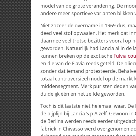
model van de grote verandering. De mooi
andere meer sportieve varianten blikken w
Niet zozeer de overname in 1969 dus, m
deed veel stof opwaaien. Het merk dat innov
daarmee veel trotse bezitters vooral op 
geworden. Natuurlijk had Lancia al in de
kunnen breken op de exotische
Fulvia co
en die van de Flavia reeds geteld. De oliec
zonder dat iemand protesteerde. Behalve
totaal controversieel model op de markt k
middensegment. Merk puristen deden van
duidelijk één en het zelfde geworden.
Toch is dit laatste niet helemaal waar. De 
de pijplijn bij Lancia S.p.A zelf. Gewoon 
de Berlina werden reeds eerder uitgedach
fabriek in Chivasso werd overgenomen do