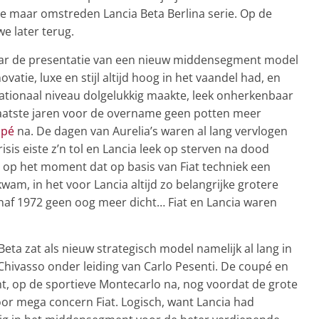
e maar omstreden Lancia Beta Berlina serie. Op de
e later terug.
aar de presentatie van een nieuw middensegment model
atie, luxe en stijl altijd hoog in het vaandel had, en
nationaal niveau dolgelukkig maakte, leek onherkenbaar
 laatste jaren voor de overname geen potten meer
upé
na. De dagen van Aurelia’s waren al lang vervlogen
risis eiste z’n tol en Lancia leek op sterven na dood
 op het moment dat op basis van Fiat techniek een
wam, in het voor Lancia altijd zo belangrijke grotere
af 1972 geen oog meer dicht… Fiat en Lancia waren
Beta zat als nieuw strategisch model namelijk al lang in
in Chivasso onder leiding van Carlo Pesenti. De coupé en
t, op de sportieve Montecarlo na, nog voordat de grote
or mega concern Fiat. Logisch, want Lancia had