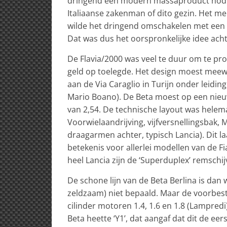
dringend een modern massaproduct nodi
Italiaanse zakenman of dito gezin. Het me
wilde het dringend omschakelen met een t
Dat was dus het oorspronkelijke idee ach
De Flavia/2000 was veel te duur om te p
geld op toelegde. Het design moest meew
aan de Via Caraglio in Turijn onder leid
Mario Boano). De Beta moest op een nieu
van 2,54. De technische layout was helem
Voorwielaandrijving, vijfversnellingsbak
draagarmen achter, typisch Lancia). Dit la
betekenis voor allerlei modellen van de F
heel Lancia zijn de ‘Superduplex’ remsch
De schone lijn van de Beta Berlina is dan
zeldzaam) niet bepaald. Maar de voorbes
cilinder motoren 1.4, 1.6 en 1.8 (Lampre
Beta heette ‘Y1’, dat aangaf dat dit de eer