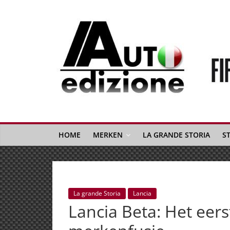
Spring
naar
inhoud
Auto
Edizione
La
Gazetta
HOME
MERKEN
LA GRANDE STORIA
S
dell'Automobile
Italiana
|
Italiaans
La grande Storia
Lancia
autonieuws
Lancia Beta: Het eer
&
lifestyle