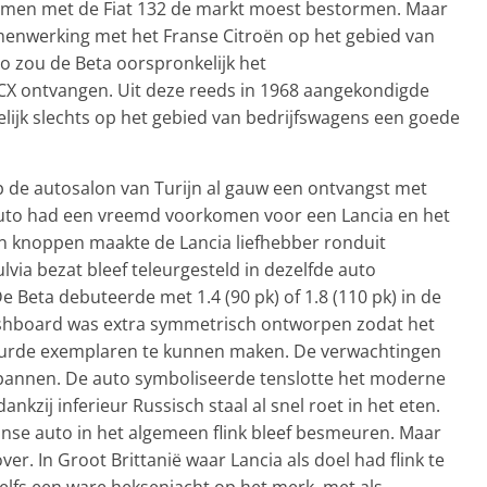
amen met de Fiat 132 de markt moest bestormen. Maar
samenwerking met het Franse Citroën op het gebied van
o zou de Beta oorspronkelijk het
X ontvangen. Uit deze reeds in 1968 aangekondigde
elijk slechts op het gebied van bedrijfswagens een goede
op de autosalon van Turijn al gauw een ontvangst met
uto had een vreemd voorkomen voor een Lancia en het
en knoppen maakte de Lancia liefhebber ronduit
ulvia bezat bleef teleurgesteld in dezelfde auto
e Beta debuteerde met 1.4 (90 pk) of 1.8 (110 pk) in de
 dashboard was extra symmetrisch ontworpen zodat het
tuurde exemplaren te kunnen maken. De verwachtingen
spannen. De auto symboliseerde tenslotte het moderne
nkzij inferieur Russisch staal al snel roet in het eten.
anse auto in het algemeen flink bleef besmeuren. Maar
over. In Groot Brittanië waar Lancia als doel had flink te
elfs een ware heksenjacht op het merk, met als