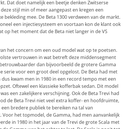
rkt. Dat doet namelijk een beetje denken Zwitserse
deze stijl min of meer aangepast en kregen een
uxe bekleding mee. De Beta 1300 verdween van de markt.
ioneel een injectiesysteem en voortaan kon de klant ook
at op het moment dat de Beta niet langer in de VS
van het concern om een oud model wat op te poetsen.
 volste vertrouwen in wat betreft deze middensegment
k betrouwbaarder dan bijvoorbeeld de grotere Gamma
 serie voor een groot deel opgelost. De Beta had met
En dus kwam men in 1980 in een record tempo met een
opzet. Oftewel een klassieke kofferbak sedan. Dit model
was een zakelijkere verschijning. Ook de Beta Trevi had
ood de Beta Trevi niet veel extra koffer- en hoofdruimte,
een bredere publiek te bereiken na tal van
ck. Voor het topmodel, de Gamma, had men aanvankelijk
ëerde in 1980 in het jaar van de Trevi de grote Scala met