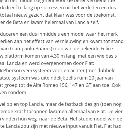
g in het middensegment voor de beter verdienende
rk dreef te lang op successen uit het verleden en dus
otaal nieuw gezicht dat klaar was voor de toekomst.
ter de Beta en kwam helemaal van Lancia zelf.
roduceren een dus inmiddels een model waar het merk
erken aan het effect van vernieuwing en kwam tot stand
ing van Giampaolo Boano (zoon van de bekende Felice
w platform komen van 4,30 m lang, met een wielbasis
aal Lancia en werd overgenomen door Fiat:
, McPherson veersysteem voor en achter (met dubbele
atste systeem was uiteindelijk zelfs ruim 20 jaar van
iat groep tot de Alfa Romeo 156, 147 en GT aan toe. Ook
ijven rondom.
 wel op en top Lancia, maar de fastback design (toen nog
temde krachtbronnen kwamen allemaal van Fiat. De vier
di) vinden hun weg naar de Beta. Het studiemodel van de
ste Lancia zou zijn met nieuwe input vanuit Fiat. Fiat had