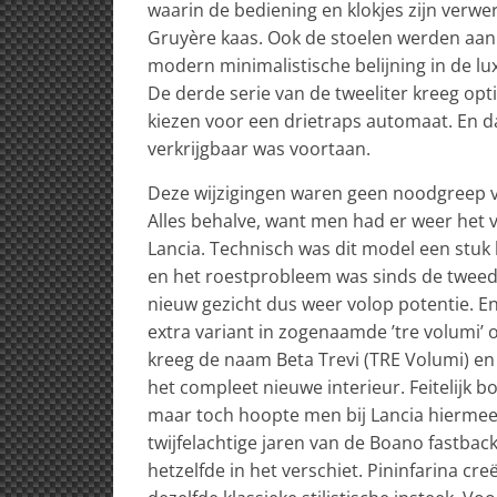
waarin de bediening en klokjes zijn verwe
Gruyère kaas. Ook de stoelen werden aan 
modern minimalistische belijning in de l
De derde serie van de tweeliter kreeg opt
kiezen voor een drietraps automaat. En d
verkrijgbaar was voortaan.
Deze wijzigingen waren geen noodgreep 
Alles behalve, want men had er weer het
Lancia. Technisch was dit model een stu
en het roestprobleem was sinds de tweede
nieuw gezicht dus weer volop potentie. 
extra variant in zogenaamde ’tre volumi’ 
kreeg de naam Beta Trevi (TRE Volumi) en 
het compleet nieuwe interieur. Feitelijk b
maar toch hoopte men bij Lancia hiermee 
twijfelachtige jaren van de Boano fastba
hetzelfde in het verschiet. Pininfarina cre