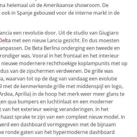
ina helemaal uit de Amerikaanse showroom. De
 ook in Spanje gebouwd voor de interne markt in de
ancia een revolutie door. Uit de studio van Giugiaro
Delta
met een nieuw Lancia gezicht. En dus moesten
anpassen. De Beta Berlina onderging een tweede en
grondiger was. Vooral in het frontaal en het interieur
eeg nieuwe modernere rechthoekige koplampunits met op
e dus van de zijschermen verdwenen. De grille was
ia, waarvan tot op de dag van vandaag een evolutie
979 met de kenmerkende grille met middenspijl en logo,
 Ardea, Aprilia) in de hoop het merk weer meer glans te
ngen qua bumpers en luchtinlaat en een moderner
 van het exterieur weinig veranderingen. In het
er haast sprake te zijn van een compleet nieuw model. In
i werd een dashboard vormgegeven met de bijnaam
ische ronde gaten van het hypermoderne dashboard