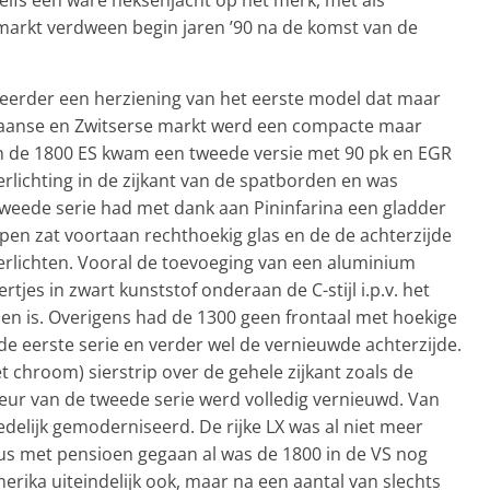
e markt verdween begin jaren ’90 na de komst van de
 eerder een herziening van het eerste model dat maar
aliaanse en Zwitserse markt werd een compacte maar
n de 1800 ES kwam een tweede versie met 90 pk en EGR
lichting in de zijkant van de spatborden en was
weede serie had met dank aan Pininfarina een gladder
en zat voortaan rechthoekig glas en de de achterzijde
hterlichten. Vooral de toevoeging van een aluminium
rtjes in zwart kunststof onderaan de C-stijl i.p.v. het
zien is. Overigens had de 1300 geen frontaal met hoekige
 eerste serie en verder wel de vernieuwde achterzijde.
 chroom) sierstrip over de gehele zijkant zoals de
ieur van de tweede serie werd volledig vernieuwd. Van
edelijk gemoderniseerd. De rijke LX was al niet meer
us met pensioen gegaan al was de 1800 in de VS nog
erika uiteindelijk ook, maar na een aantal van slechts