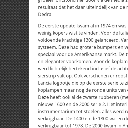
resultaat dat het daar uiteindelijk van d
Dedra.
De eerste update kwam al in 1974 en was
weinig kopers wist te vinden. Voor de It
voldoende krachtige 1300 gelanceerd. Va
systeem. Deze had grotere bumpers en ver
speciaal voor de Amerikaanse markt. De t
en eleganter voorkomen. Voor de koplamp
werd lichtelijk hertekend inclusief de ac
sierstrip valt op. Ook verschenen er rooste
Lancia logootje die op de eerste serie te 
koplampen maar nog de ronde units van de
Deze heeft ook al de zwarte rubberen (met
nieuwe 1600 en de 2000 serie 2. Het inter
instrumentarium tot stoelen, alles werd r
verkrijgbaar. De 1400 en de 1800 waren d
verkrijgbaar tot 1978. De 2000 kwam in Am