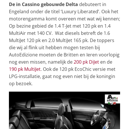
De in Cassino gebouwde Delta
debuteert in
Engeland onder de titel ‘Luxury Liberated’. Ook het
motorengamma komt overeen met wat wij kennen;
Op bezine gebied de 1.4 T-Jet met 120 pk en 1.4
MultiAir met 140 CV. Wat diesels betreft de 1.6
MultiJet 120 pk en 2.0 MultiJet 165 pk. De toppers
die wij al flink uit hebben mogen testen bij
AutoEdizione moeten de Britten en Ieren voorlopig
nog even missen, namelijk de
200 pk DiJet
en de
190 pk MultiJet
. Ook de 120 pk EcoChic versie met
LPG-installatie, gaat nog even niet bij de koningin
op bezoek.