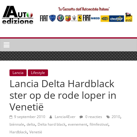
Spring
naar
inhoud
Auto
Edizione
La
Gazetta
dell'Automobile
Lancia
Lifestyle
Italiana
Lancia Delta Hardblack
|
Italiaans
ster op de rode loper in
autonieuws
Venetië
&
lifestyle
,
9 september 2010
Lancia4Ever
0 reacties
2010
,
,
,
,
,
biënnale
delta
Delta hard black
evenement
filmfestival
,
Hardblack
Venetië