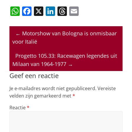
W
F
X
Li
T
E
h
a
n
h
m
at
c
k
re
ai
←
Motorshow van Bologna is onmisbaar
s
e
e
a
l
voor Italië
A
b
dI
d
p
o
n
s
Progetto 105.33: Racewagen legendes uit
Milaan van 1964-1977
→
p
o
k
Geef een reactie
Je e-mailadres wordt niet gepubliceerd.
Vereiste
velden zijn gemarkeerd met
*
Reactie
*