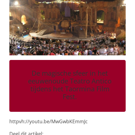
De magische sfeer in het
eeuwenoude Teatro Antico
tijdens het Taormina Film
Fest.
httpvh://youtu.be/MwGwbKEmmJc
Deel dit artikel: