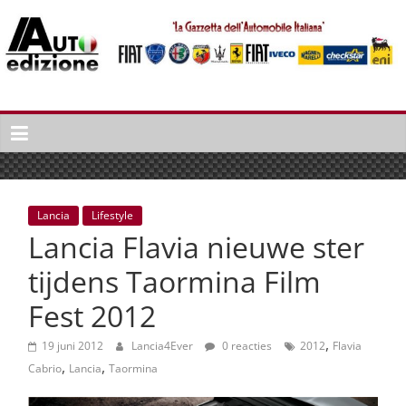
Spring
naar
inhoud
Auto
Edizione
La
Gazetta
dell'Automobile
Lancia
Lifestyle
Italiana
Lancia Flavia nieuwe ster
|
Italiaans
tijdens Taormina Film
autonieuws
Fest 2012
&
lifestyle
,
19 juni 2012
Lancia4Ever
0 reacties
2012
Flavia
,
,
Cabrio
Lancia
Taormina