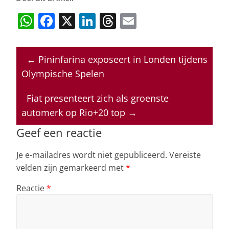
W
F
X
Li
T
E
h
a
n
h
m
at
c
k
re
ai
←
Pininfarina exposeert in Londen tijdens
s
e
e
a
l
Olympische Spelen
A
b
dI
d
p
o
n
s
Fiat presenteert zich als groenste
automerk op Rio+20 top
→
p
o
k
Geef een reactie
Je e-mailadres wordt niet gepubliceerd.
Vereiste
velden zijn gemarkeerd met
*
Reactie
*