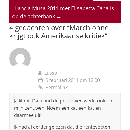
s
e
e
a
l
A
b
dI
d
Lancia Musa 2011 met Elisabetta Canalis
p
o
n
s
op de achterbank
→
p
o
4 gedachten over “
Marchionne
krijgt ook Amerikaanse kritiek
”
k
Lusso
9 februari 2011 om 12:00
Permalink
Ja klopt. Dat rond de pot draien werkt ook op
mijn zenuwen. Noem een kat een kat en
daarmee uit.
Ik had al eerder gelezen dat die rentevoeten