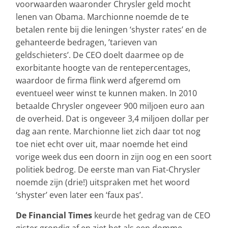
voorwaarden waaronder Chrysler geld mocht
lenen van Obama. Marchionne noemde de te
betalen rente bij die leningen ‘shyster rates’ en de
gehanteerde bedragen, ’tarieven van
geldschieters’. De CEO doelt daarmee op de
exorbitante hoogte van de rentepercentages,
waardoor de firma flink werd afgeremd om
eventueel weer winst te kunnen maken. In 2010
betaalde Chrysler ongeveer 900 miljoen euro aan
de overheid. Dat is ongeveer 3,4 miljoen dollar per
dag aan rente. Marchionne liet zich daar tot nog
toe niet echt over uit, maar noemde het eind
vorige week dus een doorn in zijn oog en een soort
politiek bedrog. De eerste man van Fiat-Chrysler
noemde zijn (drie!) uitspraken met het woord
‘shyster’ even later een ‘faux pas’.
De Financial Times
keurde het gedrag van de CEO
gister grondig af en ziet het als een domme