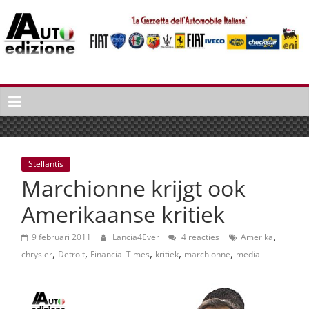
Spring
naar
inhoud
Auto
Edizione
La
Gazetta
dell'Automobile
Stellantis
Italiana
Marchionne krijgt ook
|
Italiaans
Amerikaanse kritiek
autonieuws
,
&
9 februari 2011
Lancia4Ever
4 reacties
Amerika
,
,
,
,
,
lifestyle
chrysler
Detroit
Financial Times
kritiek
marchionne
media